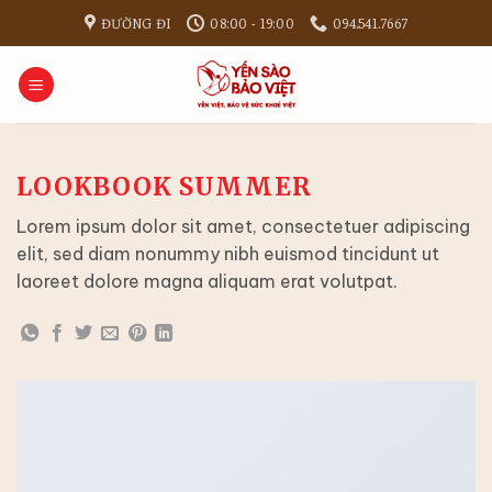
Bỏ
ĐƯỜNG ĐI
08:00 - 19:00
094.541.7667
qua
nội
dung
LOOKBOOK SUMMER
Lorem ipsum dolor sit amet, consectetuer adipiscing
elit, sed diam nonummy nibh euismod tincidunt ut
laoreet dolore magna aliquam erat volutpat.