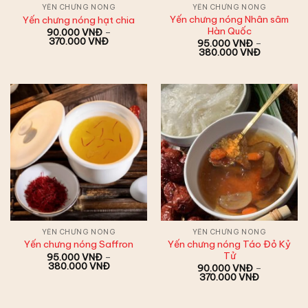
YẾN CHƯNG NÓNG
YẾN CHƯNG NÓNG
Yến chưng nóng Nhân sâm
Yến chưng nóng hạt chia
Hàn Quốc
90.000
VNĐ
–
Khoảng
370.000
VNĐ
95.000
VNĐ
–
giá:
Khoảng
380.000
VNĐ
từ
giá:
90.000 VNĐ
từ
đến
95.000 V
370.000 VNĐ
đến
380.000 
YẾN CHƯNG NÓNG
YẾN CHƯNG NÓNG
Yến chưng nóng Táo Đỏ Kỷ
Yến chưng nóng Saffron
Tử
95.000
VNĐ
–
Khoảng
380.000
VNĐ
90.000
VNĐ
–
giá:
Khoảng
370.000
VNĐ
từ
giá:
95.000 VNĐ
từ
đến
90.000 V