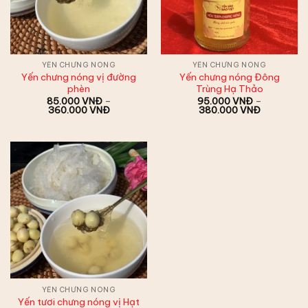
YẾN CHƯNG NÓNG
YẾN CHƯNG NÓNG
Yến chưng nóng vị đường
Yến chưng nóng Đông
phèn
Trùng Hạ Thảo
85.000
VNĐ
–
95.000
VNĐ
–
Khoảng
Khoảng
360.000
VNĐ
380.000
VNĐ
giá:
giá:
từ
từ
85.000 VNĐ
95.000 V
đến
đến
360.000 VNĐ
380.000 
YẾN CHƯNG NÓNG
Yến tươi chưng nóng vị Hạt