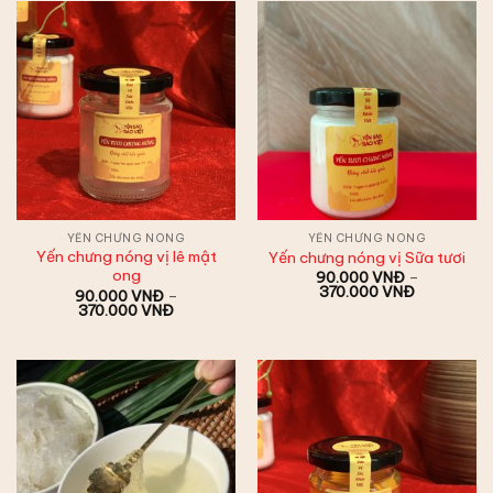
380.000 VNĐ
đến
370.000 V
YẾN CHƯNG NÓNG
YẾN CHƯNG NÓNG
Yến chưng nóng vị lê mật
Yến chưng nóng vị Sữa tươi
ong
90.000
VNĐ
–
Khoảng
370.000
VNĐ
90.000
VNĐ
–
giá:
Khoảng
370.000
VNĐ
từ
giá:
90.000 V
từ
đến
90.000 VNĐ
370.000 V
đến
370.000 VNĐ