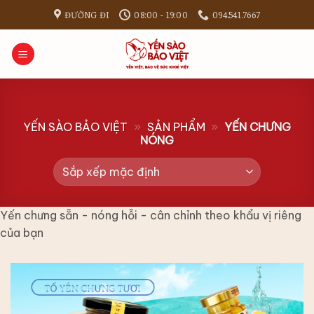
Bỏ
ĐƯỜNG ĐI
08:00 - 19:00
094.541.7667
qua
nội
dung
YẾN SÀO BẢO VIỆT
»
SẢN PHẨM
»
YẾN CHƯNG
NÓNG
Yến chưng sẵn - nóng hỗi - cân chỉnh theo khẩu vị riêng
của bạn