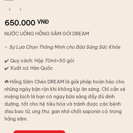
650.000
VNĐ
NƯỚC UỐNG HỒNG SÂM GÓI DREAM
–
Sự Lựa Chọn Thông Minh cho Bữa Sáng Sức Khỏe
✔️ Quy cách: Hộp 70ml×30 gói
✔️ Xuất xứ: Hàn Quốc
☘️ Hồng Sâm Chén DREAM là giải pháp hoàn hảo cho
những ngày bận rộn khi không kịp ăn sáng. Chỉ cần xé
miệng bịch là bạn có ngay bữa sáng đầy đủ dinh
dưỡng, tốt cho hệ tiêu hóa và tránh được các bệnh
đau bao tử, ung thư, gan nhờ chất saponin có trong
hồng sâm.