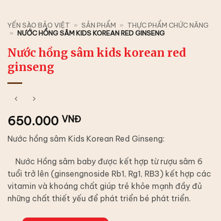
YẾN SÀO BẢO VIỆT
»
SẢN PHẨM
»
THỰC PHẨM CHỨC NĂNG
»
NƯỚC HỒNG SÂM KIDS KOREAN RED GINSENG
Nước hồng sâm kids korean red
ginseng
650.000
VNĐ
Nước hồng sâm Kids Korean Red Ginseng:
Nước Hồng sâm baby được kết hợp từ rượu sâm 6
tuổi trở lên (ginsengnoside Rb1, Rg1, RB3) kết hợp các
vitamin và khoáng chất giúp trẻ khỏe mạnh đầy đủ
những chất thiết yếu để phát triển bé phát triển.