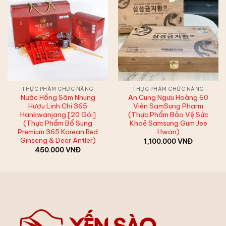
THỰC PHẨM CHỨC NĂNG
THỰC PHẨM CHỨC NĂNG
Nước Hồng Sâm Nhung
An Cung Ngưu Hoàng 60
Hươu Linh Chi 365
Viên SamSung Pharm
Hankwanjang [20 Gói]
(Thực Phẩm Bảo Vệ Sức
(Thực Phẩm Bổ Sung
Khoẻ Samsung Gum Jee
Premium 365 Korean Red
Hwan)
Ginseng & Deer Antler)
1,100.000
VNĐ
450.000
VNĐ