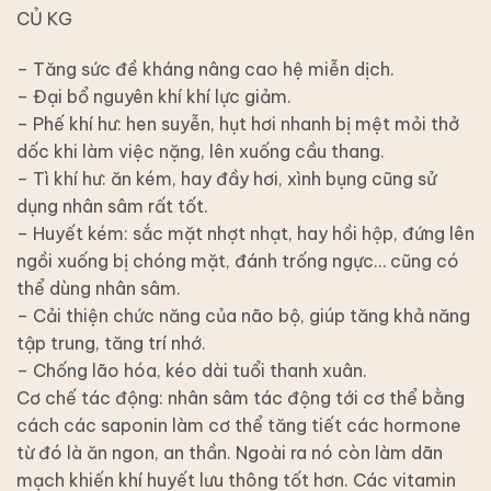
CỦ KG
– Tăng sức đề kháng nâng cao hệ miễn dịch.
– Đại bổ nguyên khí khí lực giảm.
– Phế khí hư: hen suyễn, hụt hơi nhanh bị mệt mỏi thở
dốc khi làm việc nặng, lên xuống cầu thang.
– Tì khí hư: ăn kém, hay đầy hơi, xình bụng cũng sử
dụng nhân sâm rất tốt.
– Huyết kém: sắc mặt nhợt nhạt, hay hồi hộp, đứng lên
ngồi xuống bị chóng mặt, đánh trống ngực… cũng có
thể dùng nhân sâm.
– Cải thiện chức năng của não bộ, giúp tăng khả năng
tập trung, tăng trí nhớ.
– Chống lão hóa, kéo dài tuổi thanh xuân.
Cơ chế tác động: nhân sâm tác động tới cơ thể bằng
cách các saponin làm cơ thể tăng tiết các hormone
từ đó là ăn ngon, an thần. Ngoài ra nó còn làm dãn
mạch khiến khí huyết lưu thông tốt hơn. Các vitamin