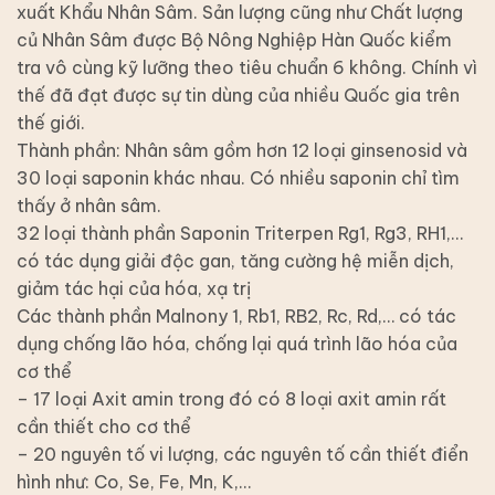
xuất Khẩu Nhân Sâm. Sản lượng cũng như Chất lượng
củ Nhân Sâm được Bộ Nông Nghiệp Hàn Quốc kiểm
tra vô cùng kỹ lưỡng theo tiêu chuẩn 6 không. Chính vì
thế đã đạt được sự tin dùng của nhiều Quốc gia trên
thế giới.
Thành phần: Nhân sâm gồm hơn 12 loại ginsenosid và
30 loại saponin khác nhau. Có nhiều saponin chỉ tìm
thấy ở nhân sâm.
32 loại thành phần Saponin Triterpen Rg1, Rg3, RH1,…
có tác dụng giải độc gan, tăng cường hệ miễn dịch,
giảm tác hại của hóa, xạ trị
Các thành phần Malnony 1, Rb1, RB2, Rc, Rd,… có tác
dụng chống lão hóa, chống lại quá trình lão hóa của
cơ thể
– 17 loại Axit amin trong đó có 8 loại axit amin rất
cần thiết cho cơ thể
– 20 nguyên tố vi lượng, các nguyên tố cần thiết điển
hình như: Co, Se, Fe, Mn, K,…