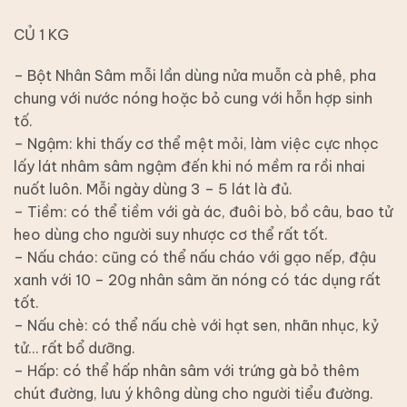
CỦ 1 KG
– Bột Nhân Sâm mỗi lần dùng nửa muỗn cà phê, pha
chung với nước nóng hoặc bỏ cung với hỗn hợp sinh
tố.
– Ngậm: khi thấy cơ thể mệt mỏi, làm việc cực nhọc
lấy lát nhâm sâm ngậm đến khi nó mềm ra rồi nhai
nuốt luôn. Mỗi ngày dùng 3 – 5 lát là đủ.
– Tiềm: có thể tiềm với gà ác, đuôi bò, bồ câu, bao tử
heo dùng cho người suy nhược cơ thể rất tốt.
– Nấu cháo: cũng có thể nấu cháo với gạo nếp, đậu
xanh với 10 – 20g nhân sâm ăn nóng có tác dụng rất
tốt.
– Nấu chè: có thể nấu chè với hạt sen, nhãn nhục, kỷ
tử… rất bổ dưỡng.
– Hấp: có thể hấp nhân sâm với trứng gà bỏ thêm
chút đường, lưu ý không dùng cho người tiểu đường.