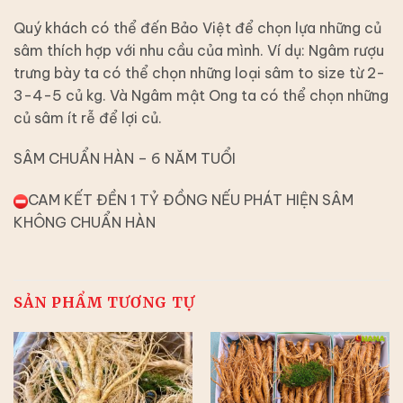
Quý khách có thể đến Bảo Việt để chọn lựa những củ
sâm thích hợp với nhu cầu của mình. Ví dụ: Ngâm rượu
trưng bày ta có thể chọn những loại sâm to size từ 2-
3-4-5 củ kg. Và Ngâm mật Ong ta có thể chọn những
củ sâm ít rễ để lợi củ.
SÂM CHUẨN HÀN – 6 NĂM TUỔI
CAM KẾT ĐỀN 1 TỶ ĐỒNG NẾU PHÁT HIỆN SÂM
KHÔNG CHUẨN HÀN
SẢN PHẨM TƯƠNG TỰ