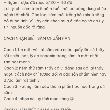
– Ngâm rượu: độ rượu từ 30 – 40 độ
Lưu ý: chỉ sâm trên 5 năm tuổi mới có công dụng chữa
bệnh tốt nhất. Các loại sâm mới trồng hầu như không
có dược tính. Vì vậy cần chọn mua ở các cơ sở có uy
tín, nguồn gốc rõ ràng.
CÁCH NHẬN BIẾT SÂM CHUẨN HÀN
Cách 1: bỏ một vài lát sâm vào nước quấy lên sẽ thấy
rất nhiều bọt, lý do saponin trong sâm là một chất
tạo bọt mạnh.
Cách 2: ném thử sâm thấy có vị đắng sau đó lại thấy
ngọt, cách này chỉ tương đối vì các sản phẩm hiện nay
được làm rất tinh vi.
Cách 3: xét nghiệm các thành phần hóa học trong củ
sâm.
Cách 4: chọn nơi uy tính mua hàng 😀
CÁCH NHẬN BIẾT SÂM 6 NĂM TUỔI: