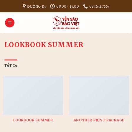
Bỏ
ĐƯỜNG ĐI
08:00 - 19:00
094.541.7667
qua
nội
dung
LOOKBOOK SUMMER
TẤT CẢ
LOOKBOOK SUMMER
ANOTHER PRINT PACKAGE