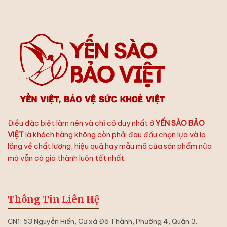
Trình
Chưng
Dưỡng
Tươi
Chất:
Bảo
Thứ
Việt
Tự
Chưng
Yến
Hoàn
Hảo
Điều đặc biệt làm nên và chỉ có duy nhất ở
YẾN SÀO BẢO
VIỆT
là khách hàng không còn phải đau đầu chọn lựa và lo
lắng về chất lượng, hiệu quả hay mẫu mã của sản phẩm nữa
mà vẫn có giá thành luôn tốt nhất.
Thông Tin Liên Hệ
CN1: 53 Nguyễn Hiền, Cư xá Đô Thành, Phường 4, Quận 3.