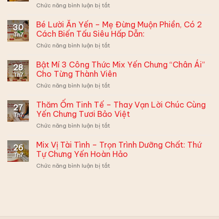
ở
Chức năng bình luận bị tắt
Tiêu
Đề:
Bé Lười Ăn Yến – Mẹ Đừng Muộn Phiền, Có 2
30
Lần
Cách Biến Tấu Siêu Hấp Dẫn:
Th7
Đầu
ở
Chức năng bình luận bị tắt
Ra
Bé
Mắt
Lười
Bật Mí 3 Công Thức Mix Yến Chưng “Chân Ái”
–
28
Ăn
Ghi
Cho Từng Thành Viên
Th7
Yến
Điểm
ở
Chức năng bình luận bị tắt
–
Xuất
Bật
Mẹ
Sắc
Mí
Thăm Ốm Tinh Tế – Thay Vạn Lời Chúc Cùng
Đừng
Cùng
27
3
Muộn
Yến Chưng Tươi Bảo Việt
Hộp
Th7
Công
Phiền,
Quà
ở
Chức năng bình luận bị tắt
Thức
Có
Yến
Thăm
Mix
2
Sào
Ốm
Mix Vị Tài Tình – Trọn Trình Dưỡng Chất: Thứ
Yến
Cách
26
Bảo
Tinh
Chưng
Tự Chưng Yến Hoàn Hảo
Biến
Việt
Th7
Tế
“Chân
Tấu
ở
Chức năng bình luận bị tắt
–
Ái”
Siêu
Mix
Thay
Cho
Hấp
Vị
Vạn
Từng
Dẫn:
Tài
Lời
Thành
Tình
Chúc
Viên
–
Cùng
Trọn
Yến