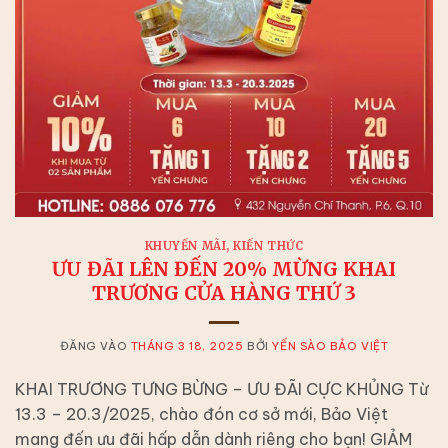
KHUYẾN MÃI
,
KIẾN THỨC
ƯU ĐÃI LÊN ĐẾN 20% MỪNG KHAI
TRƯƠNG CỬA HÀNG THỨ 3
ĐĂNG VÀO
THÁNG 3 18, 2025
BỞI
YẾN SÀO BẢO VIỆT
KHAI TRƯƠNG TƯNG BỪNG – ƯU ĐÃI CỰC KHỦNG Từ
13.3 – 20.3/2025, chào đón cơ sở mới, Bảo Việt
mang đến ưu đãi hấp dẫn dành riêng cho bạn! GIẢM