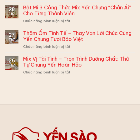
Bé
Mắt
Lười
Bật Mí 3 Công Thức Mix Yến Chưng “Chân Ái”
–
28
Ăn
Ghi
Cho Từng Thành Viên
Th7
Yến
Điểm
ở
Chức năng bình luận bị tắt
–
Xuất
Bật
Mẹ
Sắc
Mí
Thăm Ốm Tinh Tế – Thay Vạn Lời Chúc Cùng
Đừng
Cùng
27
3
Muộn
Yến Chưng Tươi Bảo Việt
Hộp
Th7
Công
Phiền,
Quà
ở
Chức năng bình luận bị tắt
Thức
Có
Yến
Thăm
Mix
2
Sào
Ốm
Mix Vị Tài Tình – Trọn Trình Dưỡng Chất: Thứ
Yến
Cách
26
Bảo
Tinh
Chưng
Tự Chưng Yến Hoàn Hảo
Biến
Việt
Th7
Tế
“Chân
Tấu
ở
Chức năng bình luận bị tắt
–
Ái”
Siêu
Mix
Thay
Cho
Hấp
Vị
Vạn
Từng
Dẫn:
Tài
Lời
Thành
Tình
Chúc
Viên
–
Cùng
Trọn
Yến
Trình
Chưng
Dưỡng
Tươi
Chất:
Bảo
Thứ
Việt
Tự
Chưng