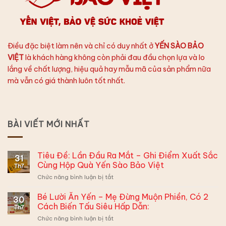
Điều đặc biệt làm nên và chỉ có duy nhất ở
YẾN SÀO BẢO
VIỆT
là khách hàng không còn phải đau đầu chọn lựa và lo
lắng về chất lượng, hiệu quả hay mẫu mã của sản phẩm nữa
mà vẫn có giá thành luôn tốt nhất.
BÀI VIẾT MỚI NHẤT
Tiêu Đề: Lần Đầu Ra Mắt – Ghi Điểm Xuất Sắc
31
Cùng Hộp Quà Yến Sào Bảo Việt
Th7
ở
Chức năng bình luận bị tắt
Tiêu
Đề:
Bé Lười Ăn Yến – Mẹ Đừng Muộn Phiền, Có 2
30
Lần
Cách Biến Tấu Siêu Hấp Dẫn:
Th7
Đầu
ở
Chức năng bình luận bị tắt
Ra