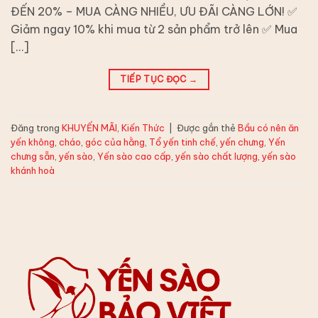
ĐẾN 20% – MUA CÀNG NHIỀU, ƯU ĐÃI CÀNG LỚN! ✅
Giảm ngay 10% khi mua từ 2 sản phẩm trở lên ✅ Mua
[…]
TIẾP TỤC ĐỌC
→
Đăng trong
KHUYẾN MÃI
,
Kiến Thức
|
Được gắn thẻ
Bầu có nên ăn
yến không
,
cháo
,
góc của hằng
,
Tổ yến tinh chế
,
yến chưng
,
Yến
chưng sẵn
,
yến sào
,
Yến sào cao cấp
,
yến sào chất lượng
,
yến sào
khánh hoà