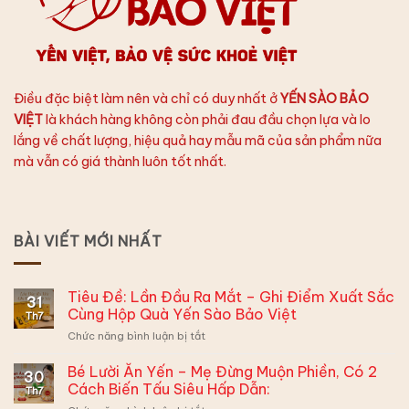
Điều đặc biệt làm nên và chỉ có duy nhất ở
YẾN SÀO BẢO
VIỆT
là khách hàng không còn phải đau đầu chọn lựa và lo
lắng về chất lượng, hiệu quả hay mẫu mã của sản phẩm nữa
mà vẫn có giá thành luôn tốt nhất.
BÀI VIẾT MỚI NHẤT
Tiêu Đề: Lần Đầu Ra Mắt – Ghi Điểm Xuất Sắc
31
Cùng Hộp Quà Yến Sào Bảo Việt
Th7
ở
Chức năng bình luận bị tắt
Tiêu
Đề:
Bé Lười Ăn Yến – Mẹ Đừng Muộn Phiền, Có 2
30
Lần
Cách Biến Tấu Siêu Hấp Dẫn:
Th7
Đầu