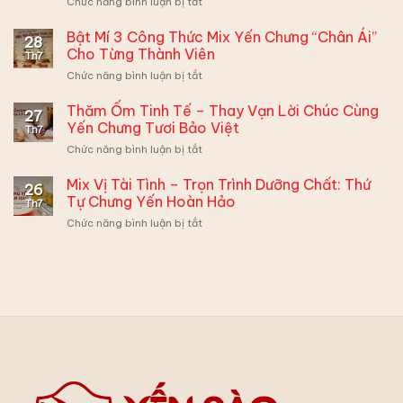
ở
Chức năng bình luận bị tắt
Ra
Bé
Mắt
Lười
Bật Mí 3 Công Thức Mix Yến Chưng “Chân Ái”
–
28
Ăn
Ghi
Cho Từng Thành Viên
Th7
Yến
Điểm
ở
Chức năng bình luận bị tắt
–
Xuất
Bật
Mẹ
Sắc
Mí
Thăm Ốm Tinh Tế – Thay Vạn Lời Chúc Cùng
Đừng
Cùng
27
3
Muộn
Yến Chưng Tươi Bảo Việt
Hộp
Th7
Công
Phiền,
Quà
ở
Chức năng bình luận bị tắt
Thức
Có
Yến
Thăm
Mix
2
Sào
Ốm
Mix Vị Tài Tình – Trọn Trình Dưỡng Chất: Thứ
Yến
Cách
26
Bảo
Tinh
Chưng
Tự Chưng Yến Hoàn Hảo
Biến
Việt
Th7
Tế
“Chân
Tấu
ở
Chức năng bình luận bị tắt
–
Ái”
Siêu
Mix
Thay
Cho
Hấp
Vị
Vạn
Từng
Dẫn:
Tài
Lời
Thành
Tình
Chúc
Viên
–
Cùng
Trọn
Yến
Trình
Chưng
Dưỡng
Tươi
Chất:
Bảo
Thứ
Việt
Tự