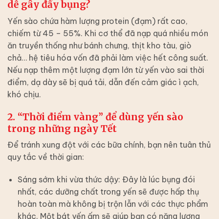
dễ gây đầy bụng?
Yến sào chứa hàm lượng protein (đạm) rất cao,
chiếm từ 45 – 55%. Khi cơ thể đã nạp quá nhiều món
ăn truyền thống như bánh chưng, thịt kho tàu, giò
chả… hệ tiêu hóa vốn đã phải làm việc hết công suất.
Nếu nạp thêm một lượng đạm lớn từ yến vào sai thời
điểm, dạ dày sẽ bị quá tải, dẫn đến cảm giác ì ạch,
khó chịu.
2. “Thời điểm vàng” để dùng yến sào
trong những ngày Tết
Để tránh xung đột với các bữa chính, bạn nên tuân thủ
quy tắc về thời gian:
Sáng sớm khi vừa thức dậy: Đây là lúc bụng đói
nhất, các dưỡng chất trong yến sẽ được hấp thụ
hoàn toàn mà không bị trộn lẫn với các thực phẩm
khác. Một bát yến ấm sẽ giúp bạn có năng lượng