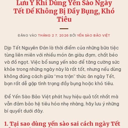
Lưu Ý Khi Dùng Yến Sào Ngày
Tết Để Không Bị Đầy Bụng, Khó
Tiêu
ĐĂNG VÀO
THÁNG 2 7, 2026
BỞI
YẾN SÀO BẢO VIỆT
Dịp Tết Nguyên Đán là thời điểm của những bữa tiệc
tùng liên miên với nhiều món ăn giàu đạm, chất béo
và đồ ngọt. Việc bổ sung yến sào để tăng cường sức
khỏe trong những ngày này là rất tốt, nhưng nếu dùng
không đúng cách giữa “ma trận” thức ăn ngày Tết,
bạn rất dễ gặp tình trạng đầy bụng hoặc khó tiêu.
Để Yến Sào Bảo Việt phát huy hiệu quả tốt nhất mà
vẫn đảm bảo hệ tiêu hóa nhẹ nhàng, hãy lưu ý những
bí quyết dưới đây.
1. Tại sao dùng yến sào sai cách ngày Tết