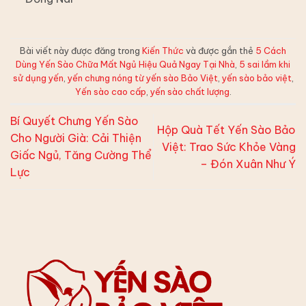
Bài viết này được đăng trong
Kiến Thức
và được gắn thẻ
5 Cách
Dùng Yến Sào Chữa Mất Ngủ Hiệu Quả Ngay Tại Nhà
,
5 sai lầm khi
sử dụng yến
,
yến chưng nóng từ yến sào Bảo Việt
,
yến sào bảo việt
,
Yến sào cao cấp
,
yến sào chất lượng
.
Bí Quyết Chưng Yến Sào
Hộp Quà Tết Yến Sào Bảo
Cho Người Già: Cải Thiện
Việt: Trao Sức Khỏe Vàng
Giấc Ngủ, Tăng Cường Thể
– Đón Xuân Như Ý
Lực