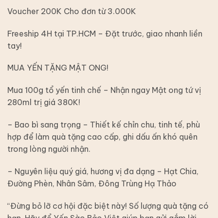
Voucher 200K Cho đơn từ 3.000K
Freeship 4H tại TP.HCM – Đặt trước, giao nhanh liền
tay!
MUA YẾN TẶNG MẬT ONG!
Mua 100g tổ yến tinh chế – Nhận ngay Mật ong tứ vị
280ml trị giá 380K!
– Bao bì sang trọng – Thiết kế chỉn chu, tinh tế, phù
hợp để làm quà tặng cao cấp, ghi dấu ấn khó quên
trong lòng người nhận.
– Nguyên liệu quý giá, hương vị đa dạng – Hạt Chia,
Đường Phèn, Nhân Sâm, Đông Trùng Hạ Thảo
“Đừng bỏ lỡ cơ hội đặc biệt này! Số lượng quà tặng có
hạn. Hãy để Yến Sào Bảo Việt giúp bạn gửi gắm lời