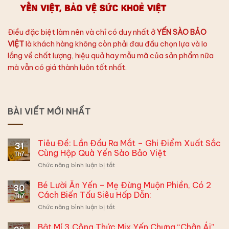
Điều đặc biệt làm nên và chỉ có duy nhất ở
YẾN SÀO BẢO
VIỆT
là khách hàng không còn phải đau đầu chọn lựa và lo
lắng về chất lượng, hiệu quả hay mẫu mã của sản phẩm nữa
mà vẫn có giá thành luôn tốt nhất.
BÀI VIẾT MỚI NHẤT
Tiêu Đề: Lần Đầu Ra Mắt – Ghi Điểm Xuất Sắc
31
Cùng Hộp Quà Yến Sào Bảo Việt
Th7
ở
Chức năng bình luận bị tắt
Tiêu
Đề:
Bé Lười Ăn Yến – Mẹ Đừng Muộn Phiền, Có 2
30
Lần
Cách Biến Tấu Siêu Hấp Dẫn:
Th7
Đầu
ở
Chức năng bình luận bị tắt
Ra
Bé
Mắt
Lười
Bật Mí 3 Công Thức Mix Yến Chưng “Chân Ái”
–