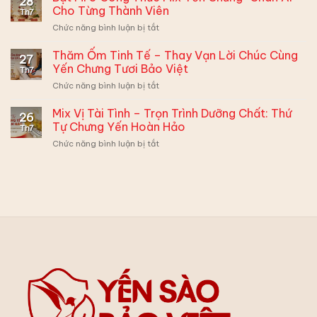
28
Ăn
Ghi
Cho Từng Thành Viên
Th7
Yến
Điểm
ở
Chức năng bình luận bị tắt
–
Xuất
Bật
Mẹ
Sắc
Mí
Thăm Ốm Tinh Tế – Thay Vạn Lời Chúc Cùng
Đừng
Cùng
27
3
Muộn
Yến Chưng Tươi Bảo Việt
Hộp
Th7
Công
Phiền,
Quà
ở
Chức năng bình luận bị tắt
Thức
Có
Yến
Thăm
Mix
2
Sào
Ốm
Mix Vị Tài Tình – Trọn Trình Dưỡng Chất: Thứ
Yến
Cách
26
Bảo
Tinh
Chưng
Tự Chưng Yến Hoàn Hảo
Biến
Việt
Th7
Tế
“Chân
Tấu
ở
Chức năng bình luận bị tắt
–
Ái”
Siêu
Mix
Thay
Cho
Hấp
Vị
Vạn
Từng
Dẫn:
Tài
Lời
Thành
Tình
Chúc
Viên
–
Cùng
Trọn
Yến
Trình
Chưng
Dưỡng
Tươi
Chất:
Bảo
Thứ
Việt
Tự
Chưng
Yến
Hoàn