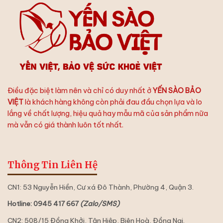
Việt
Tự
Chưng
Yến
Hoàn
Hảo
Điều đặc biệt làm nên và chỉ có duy nhất ở
YẾN SÀO BẢO
VIỆT
là khách hàng không còn phải đau đầu chọn lựa và lo
lắng về chất lượng, hiệu quả hay mẫu mã của sản phẩm nữa
mà vẫn có giá thành luôn tốt nhất.
Thông Tin Liên Hệ
CN1: 53 Nguyễn Hiền, Cư xá Đô Thành, Phường 4, Quận 3.
Hotline: 0945 417 667
(Zalo/SMS)
CN2: 508/15 Đồng Khởi, Tân Hiệp, Biên Hoà, Đồng Nai.