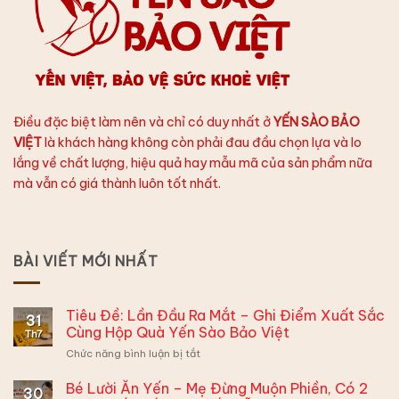
Điều đặc biệt làm nên và chỉ có duy nhất ở
YẾN SÀO BẢO
VIỆT
là khách hàng không còn phải đau đầu chọn lựa và lo
lắng về chất lượng, hiệu quả hay mẫu mã của sản phẩm nữa
mà vẫn có giá thành luôn tốt nhất.
BÀI VIẾT MỚI NHẤT
Tiêu Đề: Lần Đầu Ra Mắt – Ghi Điểm Xuất Sắc
31
Cùng Hộp Quà Yến Sào Bảo Việt
Th7
ở
Chức năng bình luận bị tắt
Tiêu
Đề:
Bé Lười Ăn Yến – Mẹ Đừng Muộn Phiền, Có 2
30
Lần