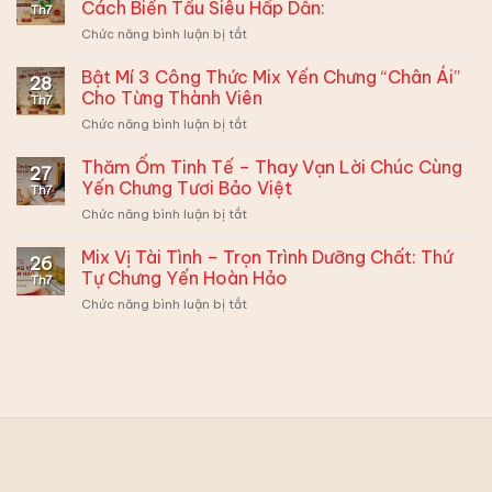
Cách Biến Tấu Siêu Hấp Dẫn:
Th7
Đầu
ở
Chức năng bình luận bị tắt
Ra
Bé
Mắt
Lười
Bật Mí 3 Công Thức Mix Yến Chưng “Chân Ái”
–
28
Ăn
Ghi
Cho Từng Thành Viên
Th7
Yến
Điểm
ở
Chức năng bình luận bị tắt
–
Xuất
Bật
Mẹ
Sắc
Mí
Thăm Ốm Tinh Tế – Thay Vạn Lời Chúc Cùng
Đừng
Cùng
27
3
Muộn
Yến Chưng Tươi Bảo Việt
Hộp
Th7
Công
Phiền,
Quà
ở
Chức năng bình luận bị tắt
Thức
Có
Yến
Thăm
Mix
2
Sào
Ốm
Mix Vị Tài Tình – Trọn Trình Dưỡng Chất: Thứ
Yến
Cách
26
Bảo
Tinh
Chưng
Tự Chưng Yến Hoàn Hảo
Biến
Việt
Th7
Tế
“Chân
Tấu
ở
Chức năng bình luận bị tắt
–
Ái”
Siêu
Mix
Thay
Cho
Hấp
Vị
Vạn
Từng
Dẫn:
Tài
Lời
Thành
Tình
Chúc
Viên
–
Cùng
Trọn
Yến
Trình
Chưng
Dưỡng
Tươi
Chất:
Bảo
Thứ