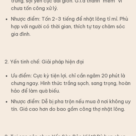
trưng, sợi yến cực dai giòn. G.i.á thành “mềm” vì
chưa tốn công xử lý.
Nhược điểm: Tốn 2-3 tiếng để nhặt lông tỉ mỉ. Phù
hợp với người có thời gian, thích tự tay chăm sóc
gia đình.
2. Yến tinh chế: Giải pháp hiện đại
Ưu điểm: Cực kỳ tiện lợi, chỉ cần ngâm 20 phút là
chưng ngay. Hình thức trắng sạch, sang trọng, hoàn
hảo để làm quà biếu.
Nhược điểm: Dễ bị pha trộn nếu mua ở nơi không uy
tín. Giá cao hơn do bao gồm công thợ nhặt lông.