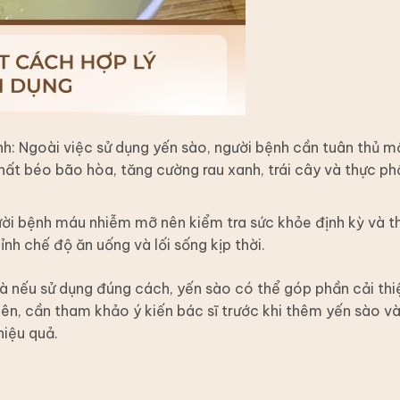
: Ngoài việc sử dụng yến sào, người bệnh cần tuân thủ m
hất béo bão hòa, tăng cường rau xanh, trái cây và thực p
i bệnh máu nhiễm mỡ nên kiểm tra sức khỏe định kỳ và t
nh chế độ ăn uống và lối sống kịp thời.
 nếu sử dụng đúng cách, yến sào có thể góp phần cải thi
iên, cần tham khảo ý kiến bác sĩ trước khi thêm yến sào v
iệu quả.