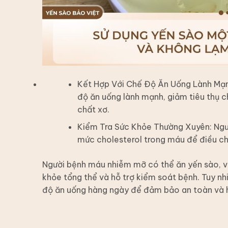
Kết Hợp Với Chế Độ Ăn Uống Lành Mạnh
độ ăn uống lành mạnh, giảm tiêu thụ c
chất xơ.
Kiểm Tra Sức Khỏe Thường Xuyên: Ngườ
mức cholesterol trong máu để điều chỉ
Người bệnh máu nhiễm mỡ có thể ăn yến sào, và
khỏe tổng thể và hỗ trợ kiểm soát bệnh. Tuy nh
độ ăn uống hàng ngày để đảm bảo an toàn và h