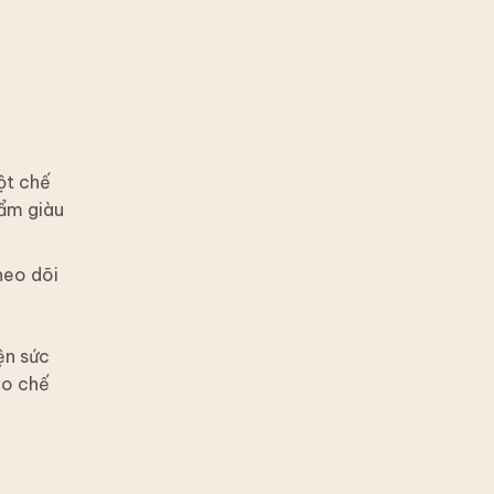
ột chế
hẩm giàu
heo dõi
ện sức
ào chế