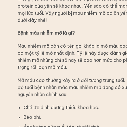
protein của yến sẽ khác nhau. Yến sào có thể mang
mọi lứa tuổi. Vậy người bị máu nhiễm mỡ có ăn yế
dưới đây nhé!
Bệnh máu nhiễm mỡ là gì?
Máu nhiễm mỡ còn có tên gọi khác là mỡ máu cao 
có một tỷ lệ mỡ nhất định. Tỷ lệ này được đánh gi
nhiễm mỡ những chỉ số này sẽ cao hơn mức cho phé
trạng rối loạn mỡ máu.
Mỡ máu cao thường xảy ra ở đối tượng trung tuổi. 
độ tuổi bệnh nhân mắc máu nhiễm mỡ đang có xu 
nguyên nhân chính sau:
Chế độ dinh dưỡng thiếu khoa học.
Béo phì.
Ảnh hưởng của tuổi tác và giới tính.