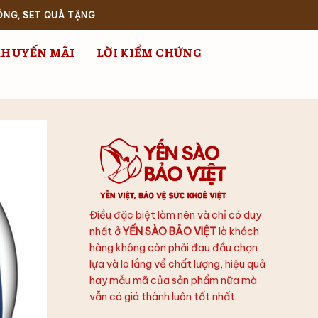
ÓNG, SET QUÀ TẶNG
KHUYẾN MÃI
LỜI KIỂM CHỨNG
Điều đặc biệt làm nên và chỉ có duy
nhất ở
YẾN SÀO BẢO VIỆT
là khách
hàng không còn phải đau đầu chọn
lựa và lo lắng về chất lượng, hiệu quả
hay mẫu mã của sản phẩm nữa mà
vẫn có giá thành luôn tốt nhất.