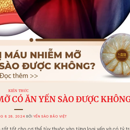
KIẾN THỨC
MỠ CÓ ĂN YẾN SÀO ĐƯỢC KHÔNG
G 8 28, 2024
BỞI
YẾN SÀO BẢO VIỆT
ất tốt cho cơ thể tùy thuộc vào từng loại yến và có tỷ t