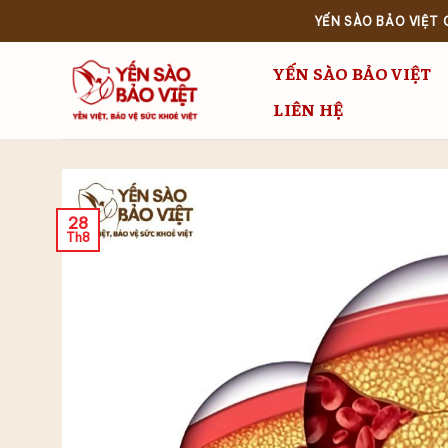
Bỏ
YẾN SÀO BẢO VIỆT
qua
nội
YẾN SÀO BẢO VIỆT
dung
LIÊN HỆ
28
Th8