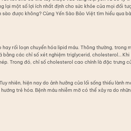
 lại một số lợi ích nhất định cho sức khỏe của mọi đối tư
n sào được không? Cùng Yến Sào Bảo Việt tìm hiểu qua bài
hay rối loạn chuyển hóa lipid máu. Thông thường, trong 
á bằng các chỉ số xét nghiệm triglycerid, cholesterol… Khi
p. Trong đó, chỉ số cholesterol cao chính là đặc trưng củ
Tuy nhiên, hiện nay do ảnh hưởng của lối sống thiếu lành m
hướng trẻ hóa. Bệnh máu nhiễm mỡ có thể xảy ra do nhữ