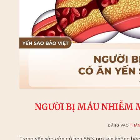
NGƯỜI BỊ MÁU NHIỄM 
ĐĂNG VÀO
THÁN
Trong yến sào còn có hơn 55% protein không béo r