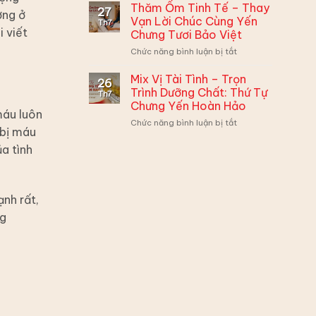
Yến
Mí
Muộn
Thăm Ốm Tinh Tế – Thay
27
ợng ở
Sào
3
Phiền,
Vạn Lời Chúc Cùng Yến
Th7
Bảo
Công
Có
 viết
Chưng Tươi Bảo Việt
Việt
Thức
2
ở
Chức năng bình luận bị tắt
Mix
Cách
Thăm
Yến
Biến
Ốm
Chưng
Tấu
Mix Vị Tài Tình – Trọn
26
Tinh
“Chân
Siêu
Trình Dưỡng Chất: Thứ Tự
Th7
Tế
Ái”
Hấp
Chưng Yến Hoàn Hảo
–
Cho
máu luôn
Dẫn:
ở
Chức năng bình luận bị tắt
Thay
Từng
 bị máu
Mix
Vạn
Thành
Vị
Lời
a tình
Viên
Tài
Chúc
Tình
Cùng
–
Yến
Trọn
Chưng
ạnh rất,
Trình
Tươi
ng
Dưỡng
Bảo
Chất:
Việt
Thứ
Tự
Chưng
Yến
Hoàn
Hảo