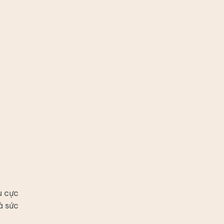
u cực
à sức