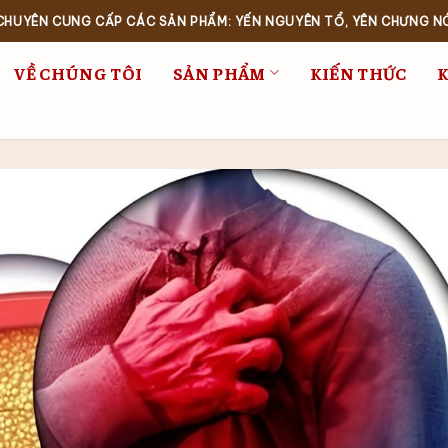
 CHUYÊN CUNG CẤP CÁC SẢN PHẨM: YẾN NGUYÊN TỔ, YÊN CHƯNG N
VỀ CHÚNG TÔI
SẢN PHẨM
KIẾN THỨC