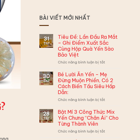
BÀI VIẾT MỚI NHẤT
Tiêu Đề: Lần Đầu Ra Mắt
31
– Ghi Điểm Xuất Sắc
Th7
Cùng Hộp Quà Yến Sào
Bảo Việt
ở
Chức năng bình luận bị tắt
Tiêu
Đề:
Bé Lười Ăn Yến – Mẹ
30
Lần
Đừng Muộn Phiền, Có 2
Th7
Đầu
Cách Biến Tấu Siêu Hấp
Ra
Dẫn:
Mắt
–
ở
Chức năng bình luận bị tắt
?
Ghi
Bé
Điểm
Lười
Bật Mí 3 Công Thức Mix
28
Xuất
Ăn
Yến Chưng “Chân Ái” Cho
Th7
Sắc
Yến
Từng Thành Viên
Cùng
–
Hộp
ở
Chức năng bình luận bị tắt
Mẹ
Quà
Bật
Đừng
rọng