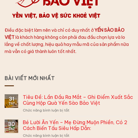
Điều đặc biệt làm nên và chỉ có duy nhất ở
YẾN SÀO BẢO
VIỆT
là khách hàng không còn phải đau đầu chọn lựa và lo
lắng về chất lượng, hiệu quả hay mẫu mã của sản phẩm nữa
mà vẫn có giá thành luôn tốt nhất.
BÀI VIẾT MỚI NHẤT
Tiêu Đề: Lần Đầu Ra Mắt – Ghi Điểm Xuất Sắc
31
Cùng Hộp Quà Yến Sào Bảo Việt
Th7
ở
Chức năng bình luận bị tắt
Tiêu
Đề:
Bé Lười Ăn Yến – Mẹ Đừng Muộn Phiền, Có 2
30
Lần
Cách Biến Tấu Siêu Hấp Dẫn:
Th7
Đầu
ở
Chức năng bình luận bị tắt
Ra