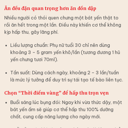
Ăn đều đặn quan trọng hơn ăn dồn dập
Nhiều người có thói quen chưng một bát yến thật to
rồi ăn hết trong một lần. Điều này khiến cơ thể không
kịp hấp thu, gây lãng phí.
Liều lượng chuẩn:
Phụ nữ tuổi 30 chỉ nên dùng
khoảng
3 – 5 gram yến khô/lần
(tương đương 1 hũ
yến chưng tươi 70ml).
Tần suất:
Dùng cách ngày, khoảng
2 – 3 lần/tuần
là mức lý tưởng để duy trì sự tái tạo tế bào liên tục.
Chọn “Thời điểm vàng” để hấp thu trọn vẹn
Buổi sáng lúc bụng đói:
Ngay khi vừa thức dậy, một
bát yến ấm sẽ giúp cơ thể hấp thu 100% dưỡng
chất, cung cấp năng lượng cho ngày mới.