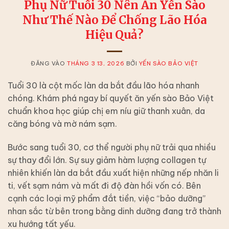
Phụ Nữ Tuổi 30 Nên Ăn Yến Sào
Như Thế Nào Để Chống Lão Hóa
Hiệu Quả?
ĐĂNG VÀO
THÁNG 3 13, 2026
BỞI
YẾN SÀO BẢO VIỆT
Tuổi 30 là cột mốc làn da bắt đầu lão hóa nhanh
chóng. Khám phá ngay bí quyết ăn yến sào Bảo Việt
chuẩn khoa học giúp chị em níu giữ thanh xuân, da
căng bóng và mờ nám sạm.
Bước sang tuổi 30, cơ thể người phụ nữ trải qua nhiều
sự thay đổi lớn. Sự suy giảm hàm lượng collagen tự
nhiên khiến làn da bắt đầu xuất hiện những nếp nhăn li
ti, vết sạm nám và mất đi độ đàn hồi vốn có. Bên
cạnh các loại mỹ phẩm đắt tiền, việc “bảo dưỡng”
nhan sắc từ bên trong bằng dinh dưỡng đang trở thành
xu hướng tất yếu.