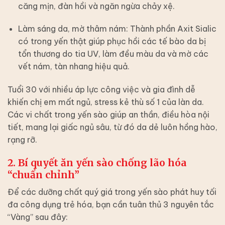
căng mịn, đàn hồi và ngăn ngừa chảy xệ.
Làm sáng da, mờ thâm nám:
Thành phần Axit Sialic
có trong yến thật giúp phục hồi các tế bào da bị
tổn thương do tia UV, làm đều màu da và mờ các
vết nám, tàn nhang hiệu quả.
Tuổi 30 với nhiều áp lực công việc và gia đình dễ
khiến chị em mất ngủ, stress kẻ thù số 1 của làn da.
Các vi chất trong yến sào giúp an thần, điều hòa nội
tiết, mang lại giấc ngủ sâu, từ đó da dẻ luôn hồng hào,
rạng rỡ.
2. Bí quyết ăn yến sào chống lão hóa
“chuẩn chỉnh”
Để các dưỡng chất quý giá trong yến sào phát huy tối
đa công dụng trẻ hóa, bạn cần tuân thủ 3 nguyên tắc
“Vàng” sau đây: