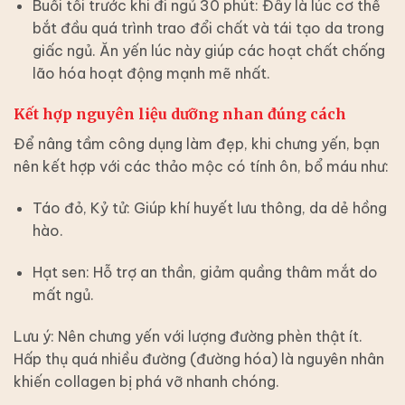
Buổi tối trước khi đi ngủ 30 phút:
Đây là lúc cơ thể
bắt đầu quá trình trao đổi chất và tái tạo da trong
giấc ngủ. Ăn yến lúc này giúp các hoạt chất chống
lão hóa hoạt động mạnh mẽ nhất.
Kết hợp nguyên liệu dưỡng nhan đúng cách
Để nâng tầm công dụng làm đẹp, khi chưng yến, bạn
nên kết hợp với các thảo mộc có tính ôn, bổ máu như:
Táo đỏ, Kỷ tử:
Giúp khí huyết lưu thông, da dẻ hồng
hào.
Hạt sen:
Hỗ trợ an thần, giảm quầng thâm mắt do
mất ngủ.
Lưu ý:
Nên chưng yến với lượng đường phèn thật ít.
Hấp thụ quá nhiều đường (đường hóa) là nguyên nhân
khiến collagen bị phá vỡ nhanh chóng.