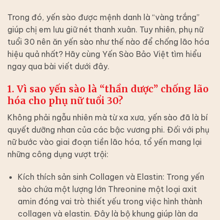
Trong đó, yến sào được mệnh danh là “vàng trắng”
giúp chị em lưu giữ nét thanh xuân. Tuy nhiên,
phụ nữ
tuổi 30 nên ăn yến sào như thế nào để chống lão hóa
hiệu quả nhất?
Hãy cùng
Yến Sào Bảo Việt
tìm hiểu
ngay qua bài viết dưới đây.
1. Vì sao yến sào là “thần dược” chống lão
hóa cho phụ nữ tuổi 30?
Không phải ngẫu nhiên mà từ xa xưa, yến sào đã là bí
quyết dưỡng nhan của các bậc vương phi. Đối với phụ
nữ bước vào giai đoạn tiền lão hóa, tổ yến mang lại
những công dụng vượt trội:
Kích thích sản sinh Collagen và Elastin:
Trong yến
sào chứa một lượng lớn Threonine một loại axit
amin đóng vai trò thiết yếu trong việc hình thành
collagen và elastin. Đây là bộ khung giúp làn da