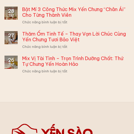
Bé
Mắt
Lười
Bật Mí 3 Công Thức Mix Yến Chưng “Chân Ái”
–
28
Ăn
Ghi
Cho Từng Thành Viên
Th7
Yến
Điểm
ở
Chức năng bình luận bị tắt
–
Xuất
Bật
Mẹ
Sắc
Mí
Thăm Ốm Tinh Tế – Thay Vạn Lời Chúc Cùng
Đừng
Cùng
27
3
Muộn
Yến Chưng Tươi Bảo Việt
Hộp
Th7
Công
Phiền,
Quà
ở
Chức năng bình luận bị tắt
Thức
Có
Yến
Thăm
Mix
2
Sào
Ốm
Mix Vị Tài Tình – Trọn Trình Dưỡng Chất: Thứ
Yến
Cách
26
Bảo
Tinh
Chưng
Tự Chưng Yến Hoàn Hảo
Biến
Việt
Th7
Tế
“Chân
Tấu
ở
Chức năng bình luận bị tắt
–
Ái”
Siêu
Mix
Thay
Cho
Hấp
Vị
Vạn
Từng
Dẫn:
Tài
Lời
Thành
Tình
Chúc
Viên
–
Cùng
Trọn
Yến
Trình
Chưng
Dưỡng
Tươi
Chất:
Bảo
Thứ
Việt
Tự
Chưng