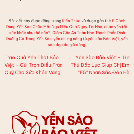
Bài viết này được đăng trong
Kiến Thức
và được gắn thẻ
5 Cách
Dùng Yến Sào Chữa Mất Ngủ Hiệu Quả Ngay Tại Nhà
,
cháo yến tốt
sức khỏe như thế nào?
,
Giảm Cân An Toàn Nhờ Thành Phần Dinh
Dưỡng Có Trong Yến Sào
,
yến chưng nóng từ yến sào Bảo Việt
,
yến
sào đẹp da giữ dáng
.
Trao Quà Yến Thật Bảo
Yến Sào Bảo Việt – Trợ
Việt – Gửi Trọn Điều Trân
Thủ Đắc Lực Giúp Chị Em
Quý Cho Sức Khỏe Vàng
“F5” Nhan Sắc Đón Hè