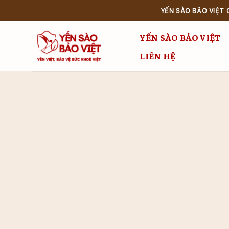
Bỏ
YẾN SÀO BẢO VIỆT
qua
nội
YẾN SÀO BẢO VIỆT
dung
LIÊN HỆ