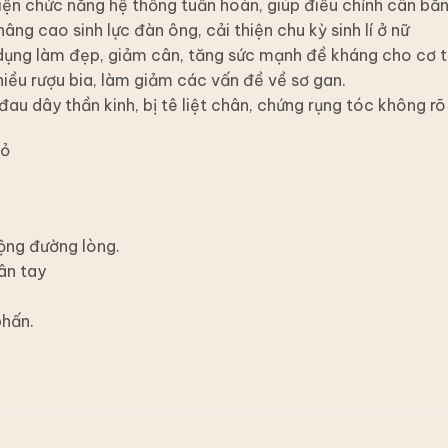
iện chức năng hệ thống tuần hoàn, giúp điều chỉnh cân bằ
nâng cao sinh lực đàn ông, cải thiện chu kỳ sinh lí ở nữ
dụng làm đẹp, giảm cân, tăng sức mạnh đề kháng cho cơ thể
iều rượu bia, làm giảm các vấn đề về sơ gan.
đau dây thần kinh, bị tê liệt chân, chứng rụng tóc không r
đỏ
ộng đường lòng.
hân tay
phấn.