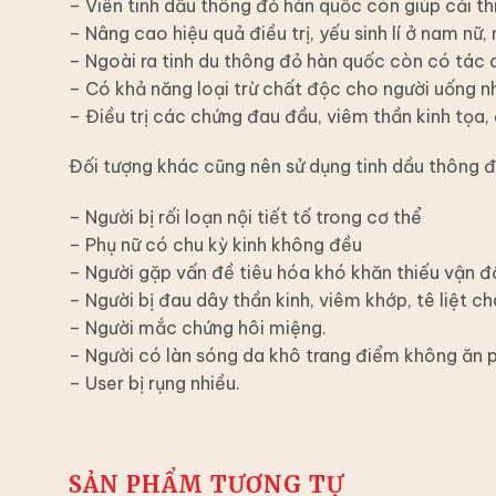
– Viên tinh dầu thông đỏ hàn quốc còn giúp cải th
– Nâng cao hiệu quả điều trị, yếu sinh lí ở nam nữ, 
– Ngoài ra tinh du thông đỏ hàn quốc còn có tác 
– Có khả năng loại trừ chất độc cho người uống nh
– Điều trị các chứng đau đầu, viêm thần kinh tọa, 
Đối tượng khác cũng nên sử dụng tinh dầu thông 
– Người bị rối loạn nội tiết tố trong cơ thể
– Phụ nữ có chu kỳ kinh không đều
– Người gặp vấn đề tiêu hóa khó khăn thiếu vận đ
– Người bị đau dây thần kinh, viêm khớp, tê liệt c
– Người mắc chứng hôi miệng.
– Người có làn sóng da khô trang điểm không ăn 
– User bị rụng nhiều.
SẢN PHẨM TƯƠNG TỰ