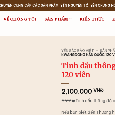
 CHUYÊN CUNG CẤP CÁC SẢN PHẨM: YẾN NGUYÊN TỔ, YÊN CHƯNG N
VỀ CHÚNG TÔI
SẢN PHẨM
KIẾN THỨC
YẾN SÀO BẢO VIỆT
»
SẢN PH
KWANGDONG HÀN QUỐC 120 V
Tinh dầu thôn
120 viên
2,100.000
VNĐ
❤❤❤❤️Tinh dầu thông đỏ 
Nếu bạn biết đến Thương 