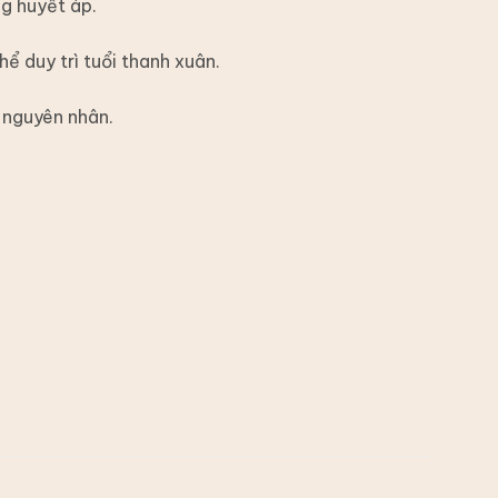
ng huyết áp.
 duy trì tuổi thanh xuân.
õ nguyên nhân.