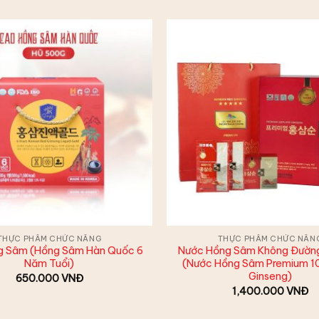
THỰC PHẨM CHỨC NĂNG
THỰC PHẨM CHỨC NĂN
g Sâm (Hồng Sâm Hàn Quốc 6
Nước Hồng Sâm Không Đườn
Năm Tuổi)
(Nước Hồng Sâm Premium 1
Ginseng)
650.000
VNĐ
1,400.000
VNĐ