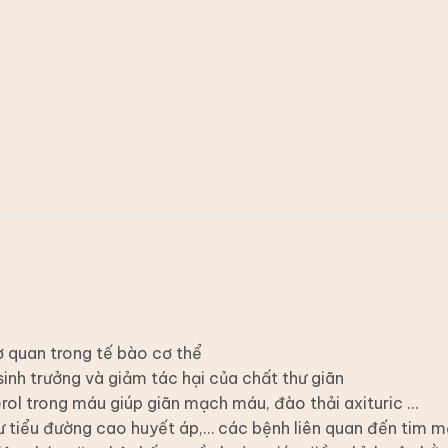
 quan trong tế bào cơ thể
nh trưởng và giảm tác hại của chất thư giãn
rol trong máu giúp giãn mạch máu, đào thải axituric …
như tiểu đường cao huyết áp,… các bệnh liên quan đến tim 