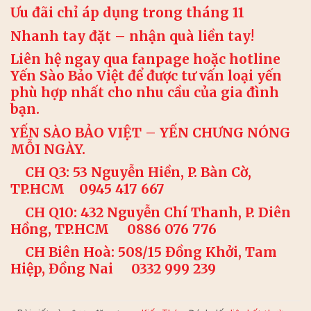
Ưu đãi chỉ áp dụng trong tháng 11
Nhanh tay đặt – nhận quà liền tay!
Liên hệ ngay qua
fanpage
hoặc
hotline
Yến Sào Bảo Việt để được tư vấn loại yến
phù hợp nhất cho nhu cầu của gia đình
bạn.
YẾN SÀO BẢO VIỆT – YẾN CHƯNG NÓNG
MỖI NGÀY.
CH Q3: 53 Nguyễn Hiền, P. Bàn Cờ,
TP.HCM
0945 417 667
CH Q10: 432 Nguyễn Chí Thanh, P. Diên
Hồng, TP.HCM
0886 076 776
CH Biên Hoà: 508/15 Đồng Khởi, Tam
Hiệp, Đồng Nai
0332 999 239