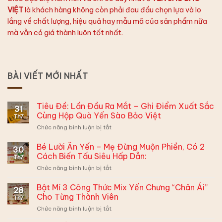
VIỆT
là khách hàng không còn phải đau đầu chọn lựa và lo
lắng về chất lượng, hiệu quả hay mẫu mã của sản phẩm nữa
mà vẫn có giá thành luôn tốt nhất.
BÀI VIẾT MỚI NHẤT
Tiêu Đề: Lần Đầu Ra Mắt – Ghi Điểm Xuất Sắc
31
Cùng Hộp Quà Yến Sào Bảo Việt
Th7
ở
Chức năng bình luận bị tắt
Tiêu
Đề:
Bé Lười Ăn Yến – Mẹ Đừng Muộn Phiền, Có 2
30
Lần
Cách Biến Tấu Siêu Hấp Dẫn:
Th7
Đầu
ở
Chức năng bình luận bị tắt
Ra
Bé
Mắt
Lười
Bật Mí 3 Công Thức Mix Yến Chưng “Chân Ái”
–
28
Ăn
Ghi
Cho Từng Thành Viên
Th7
Yến
Điểm
ở
Chức năng bình luận bị tắt
–
Xuất
Bật
Mẹ
Sắc