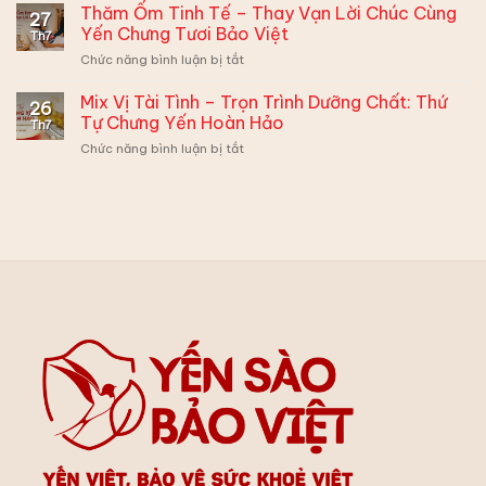
Mí
Thăm Ốm Tinh Tế – Thay Vạn Lời Chúc Cùng
Đừng
Cùng
27
3
Muộn
Yến Chưng Tươi Bảo Việt
Hộp
Th7
Công
Phiền,
Quà
ở
Chức năng bình luận bị tắt
Thức
Có
Yến
Thăm
Mix
2
Sào
Ốm
Mix Vị Tài Tình – Trọn Trình Dưỡng Chất: Thứ
Yến
Cách
26
Bảo
Tinh
Chưng
Tự Chưng Yến Hoàn Hảo
Biến
Việt
Th7
Tế
“Chân
Tấu
ở
Chức năng bình luận bị tắt
–
Ái”
Siêu
Mix
Thay
Cho
Hấp
Vị
Vạn
Từng
Dẫn:
Tài
Lời
Thành
Tình
Chúc
Viên
–
Cùng
Trọn
Yến
Trình
Chưng
Dưỡng
Tươi
Chất:
Bảo
Thứ
Việt
Tự
Chưng
Yến
Hoàn
Hảo