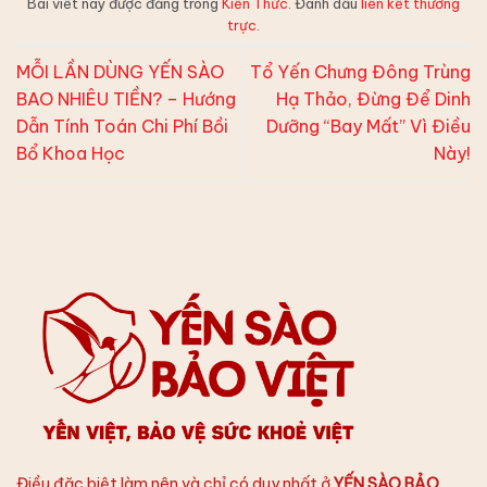
Bài viết này được đăng trong
Kiến Thức
. Đánh dấu
liên kết thường
trực
.
MỖI LẦN DÙNG YẾN SÀO
Tổ Yến Chưng Đông Trùng
BAO NHIÊU TIỀN? – Hướng
Hạ Thảo, Đừng Để Dinh
Dẫn Tính Toán Chi Phí Bồi
Dưỡng “Bay Mất” Vì Điều
Bổ Khoa Học
Này!
Điều đặc biệt làm nên và chỉ có duy nhất ở
YẾN SÀO BẢO