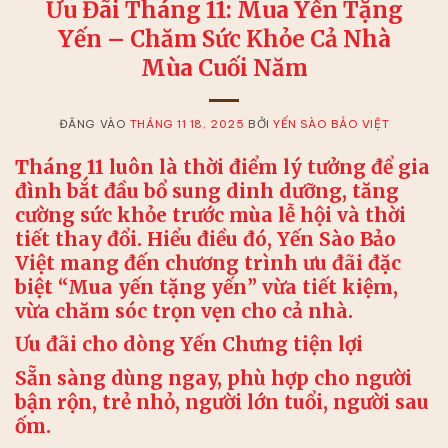
Ưu Đãi Tháng 11: Mua Yến Tặng
Yến – Chăm Sức Khỏe Cả Nhà
Mùa Cuối Năm
ĐĂNG VÀO
THÁNG 11 18, 2025
BỞI
YẾN SÀO BẢO VIỆT
Tháng 11 luôn là thời điểm lý tưởng để gia
đình bắt đầu bổ sung dinh dưỡng, tăng
cường sức khỏe trước mùa lễ hội và thời
tiết thay đổi. Hiểu điều đó,
Yến Sào Bảo
Việt
mang đến chương trình ưu đãi đặc
biệt “
Mua yến tặng yến
” vừa tiết kiệm,
vừa chăm sóc trọn vẹn cho cả nhà.
Ưu đãi cho dòng
Yến Chưng tiện lợi
Sẵn sàng dùng ngay, phù hợp cho người
bận rộn, trẻ nhỏ, người lớn tuổi, người sau
ốm.