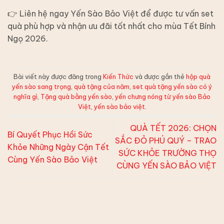
👉 Liên hệ ngay Yến Sào Bảo Việt để được tư vấn set
quà phù hợp và nhận ưu đãi tốt nhất cho mùa Tết Bính
Ngọ 2026.
Bài viết này được đăng trong
Kiến Thức
và được gắn thẻ
hộp quà
yến sào sang trọng
,
quà tặng của năm
,
set quà tặng yến sào có ý
nghĩa gì
,
Tặng quà bằng yến sào
,
yến chưng nóng từ yến sào Bảo
Việt
,
yến sào bảo việt
.
QUÀ TẾT 2026: CHỌN
Bí Quyết Phục Hồi Sức
SẮC ĐỎ PHÚ QUÝ – TRAO
Khỏe Những Ngày Cận Tết
SỨC KHỎE TRƯỜNG THỌ
Cùng Yến Sào Bảo Việt
CÙNG YẾN SÀO BẢO VIỆT