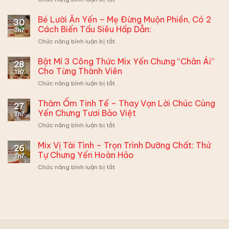
Tiêu
Đề:
Bé Lười Ăn Yến – Mẹ Đừng Muộn Phiền, Có 2
30
Lần
Cách Biến Tấu Siêu Hấp Dẫn:
Th7
Đầu
ở
Chức năng bình luận bị tắt
Ra
Bé
Mắt
Lười
Bật Mí 3 Công Thức Mix Yến Chưng “Chân Ái”
–
28
Ăn
Ghi
Cho Từng Thành Viên
Th7
Yến
Điểm
ở
Chức năng bình luận bị tắt
–
Xuất
Bật
Mẹ
Sắc
Mí
Thăm Ốm Tinh Tế – Thay Vạn Lời Chúc Cùng
Đừng
Cùng
27
3
Muộn
Yến Chưng Tươi Bảo Việt
Hộp
Th7
Công
Phiền,
Quà
ở
Chức năng bình luận bị tắt
Thức
Có
Yến
Thăm
Mix
2
Sào
Ốm
Mix Vị Tài Tình – Trọn Trình Dưỡng Chất: Thứ
Yến
Cách
26
Bảo
Tinh
Chưng
Tự Chưng Yến Hoàn Hảo
Biến
Việt
Th7
Tế
“Chân
Tấu
ở
Chức năng bình luận bị tắt
–
Ái”
Siêu
Mix
Thay
Cho
Hấp
Vị
Vạn
Từng
Dẫn:
Tài
Lời
Thành
Tình
Chúc
Viên
–
Cùng
Trọn
Yến
Trình
Chưng