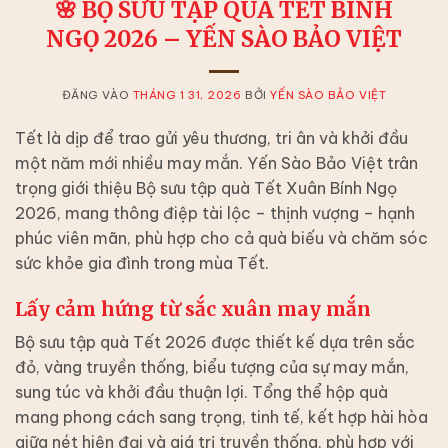
🌸 BỘ SƯU TẬP QUÀ TẾT BÍNH
NGỌ 2026 – YẾN SÀO BẢO VIỆT
ĐĂNG VÀO
THÁNG 1 31, 2026
BỞI
YẾN SÀO BẢO VIỆT
Tết là dịp để trao gửi yêu thương, tri ân và khởi đầu
một năm mới nhiều may mắn. Yến Sào Bảo Việt trân
trọng giới thiệu Bộ sưu tập quà Tết Xuân Bính Ngọ
2026, mang thông điệp tài lộc – thịnh vượng – hạnh
phúc viên mãn, phù hợp cho cả quà biếu và chăm sóc
sức khỏe gia đình trong mùa Tết.
Lấy cảm hứng từ sắc xuân may mắn
Bộ sưu tập quà Tết 2026 được thiết kế dựa trên sắc
đỏ, vàng truyền thống, biểu tượng của sự may mắn,
sung túc và khởi đầu thuận lợi. Tổng thể hộp quà
mang phong cách sang trọng, tinh tế, kết hợp hài hòa
giữa nét hiện đại và giá trị truyền thống, phù hợp với