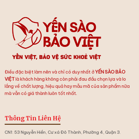
Dưỡng
Tươi
Chất:
Bảo
Thứ
Việt
Tự
Chưng
Yến
Hoàn
Hảo
Điều đặc biệt làm nên và chỉ có duy nhất ở
YẾN SÀO BẢO
VIỆT
là khách hàng không còn phải đau đầu chọn lựa và lo
lắng về chất lượng, hiệu quả hay mẫu mã của sản phẩm nữa
mà vẫn có giá thành luôn tốt nhất.
Thông Tin Liên Hệ
CN1: 53 Nguyễn Hiền, Cư xá Đô Thành, Phường 4, Quận 3.