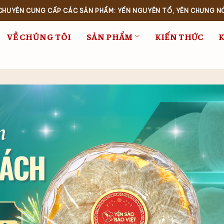
 CHUYÊN CUNG CẤP CÁC SẢN PHẨM: YẾN NGUYÊN TỔ, YÊN CHƯNG N
VỀ CHÚNG TÔI
SẢN PHẨM
KIẾN THỨC