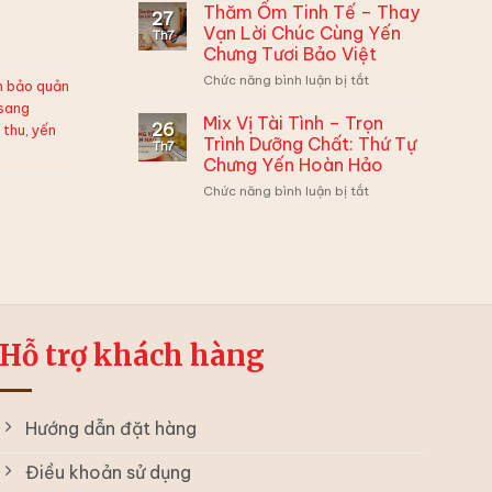
Yến
Mí
Muộn
Thăm Ốm Tinh Tế – Thay
27
Sào
3
Phiền,
Vạn Lời Chúc Cùng Yến
Th7
Bảo
Công
Có
Chưng Tươi Bảo Việt
Việt
Thức
2
ở
Chức năng bình luận bị tắt
Mix
Cách
 bảo quản
Thăm
Yến
Biến
 sang
Ốm
Chưng
Tấu
Mix Vị Tài Tình – Trọn
26
 thu
,
yến
Tinh
“Chân
Siêu
Trình Dưỡng Chất: Thứ Tự
Th7
Tế
Ái”
Hấp
Chưng Yến Hoàn Hảo
–
Cho
Dẫn:
ở
Chức năng bình luận bị tắt
Thay
Từng
Mix
Vạn
Thành
Vị
Lời
Viên
Tài
Chúc
Tình
Cùng
–
Yến
Trọn
Chưng
Trình
Tươi
Dưỡng
Bảo
Hỗ trợ khách hàng
Chất:
Việt
Thứ
Tự
Chưng
Hướng dẫn đặt hàng
Yến
Hoàn
Điều khoản sử dụng
Hảo