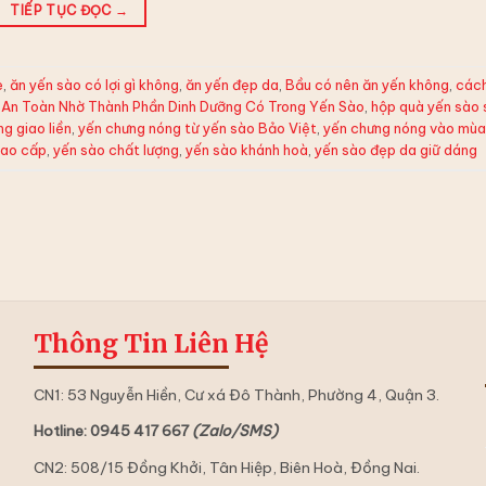
TIẾP TỤC ĐỌC
→
e
,
ăn yến sào có lợi gì không
,
ăn yến đẹp da
,
Bầu có nên ăn yến không
,
cách
An Toàn Nhờ Thành Phần Dinh Dưỡng Có Trong Yến Sào
,
hộp quà yến sào
g giao liền
,
yến chưng nóng từ yến sào Bảo Việt
,
yến chưng nóng vào mùa
cao cấp
,
yến sào chất lượng
,
yến sào khánh hoà
,
yến sào đẹp da giữ dáng
Thông Tin Liên Hệ
CN1: 53 Nguyễn Hiền, Cư xá Đô Thành, Phường 4, Quận 3.
Hotline: 0945 417 667
(Zalo/SMS)
CN2: 508/15 Đồng Khởi, Tân Hiệp, Biên Hoà, Đồng Nai.