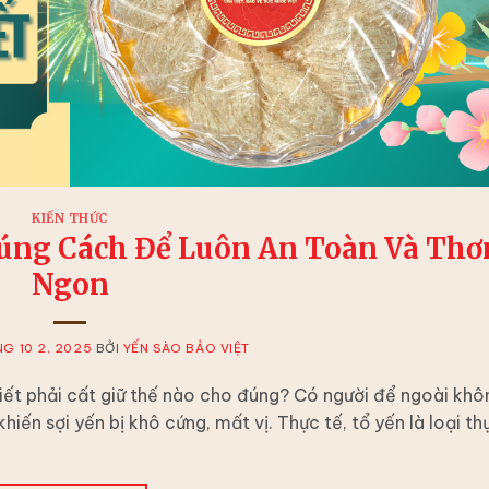
KIẾN THỨC
Đúng Cách Để Luôn An Toàn Và Th
Ngon
G 10 2, 2025
BỞI
YẾN SÀO BẢO VIỆT
ết phải cất giữ thế nào cho đúng? Có người để ngoài khô
hiến sợi yến bị khô cứng, mất vị. Thực tế, tổ yến là loại t