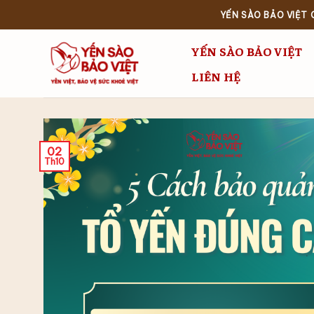
Bỏ
YẾN SÀO BẢO VIỆT
qua
nội
YẾN SÀO BẢO VIỆT
dung
LIÊN HỆ
02
Th10