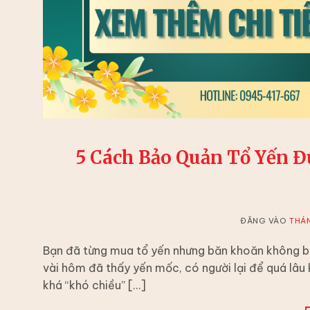
5 Cách Bảo Quản Tổ Yến 
ĐĂNG VÀO
THÁN
Bạn đã từng mua tổ yến nhưng băn khoăn không bi
vài hôm đã thấy yến mốc, có người lại để quá lâu k
khá “khó chiều” […]