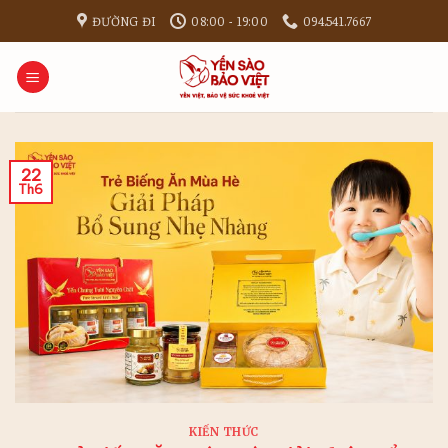
Bỏ
ĐƯỜNG ĐI
08:00 - 19:00
094.541.7667
qua
nội
dung
22
Th6
KIẾN THỨC