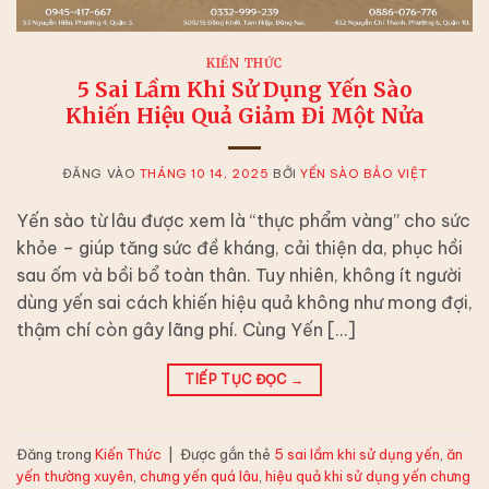
KIẾN THỨC
5 Sai Lầm Khi Sử Dụng Yến Sào
Khiến Hiệu Quả Giảm Đi Một Nửa
ĐĂNG VÀO
THÁNG 10 14, 2025
BỞI
YẾN SÀO BẢO VIỆT
Yến sào từ lâu được xem là “thực phẩm vàng” cho sức
khỏe – giúp tăng sức đề kháng, cải thiện da, phục hồi
sau ốm và bồi bổ toàn thân. Tuy nhiên, không ít người
dùng yến sai cách khiến hiệu quả không như mong đợi,
thậm chí còn gây lãng phí. Cùng Yến […]
TIẾP TỤC ĐỌC
→
Đăng trong
Kiến Thức
|
Được gắn thẻ
5 sai lầm khi sử dụng yến
,
ăn
yến thường xuyên
,
chưng yến quá lâu
,
hiệu quả khi sử dụng yến chưng