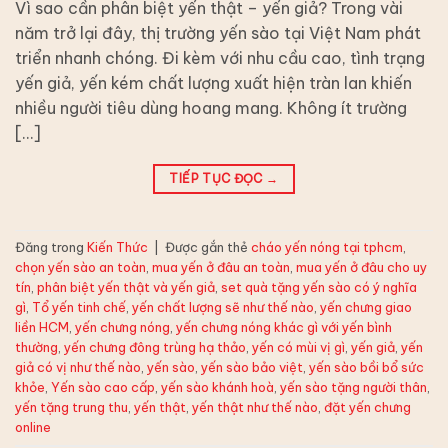
Vì sao cần phân biệt yến thật – yến giả? Trong vài
năm trở lại đây, thị trường yến sào tại Việt Nam phát
triển nhanh chóng. Đi kèm với nhu cầu cao, tình trạng
yến giả, yến kém chất lượng xuất hiện tràn lan khiến
nhiều người tiêu dùng hoang mang. Không ít trường
[…]
TIẾP TỤC ĐỌC
→
Đăng trong
Kiến Thức
|
Được gắn thẻ
cháo yến nóng tại tphcm
,
chọn yến sào an toàn
,
mua yến ở đâu an toàn
,
mua yến ở đâu cho uy
tín
,
phân biệt yến thật và yến giả
,
set quà tặng yến sào có ý nghĩa
gì
,
Tổ yến tinh chế
,
yến chất lượng sẽ như thế nào
,
yến chưng giao
liền HCM
,
yến chưng nóng
,
yến chưng nóng khác gì với yến bình
thường
,
yến chưng đông trùng hạ thảo
,
yến có mùi vị gì
,
yến giả
,
yến
giả có vị như thế nào
,
yến sào
,
yến sào bảo việt
,
yến sào bồi bổ sức
khỏe
,
Yến sào cao cấp
,
yến sào khánh hoà
,
yến sào tặng người thân
,
yến tặng trung thu
,
yến thật
,
yến thật như thế nào
,
đặt yến chưng
online