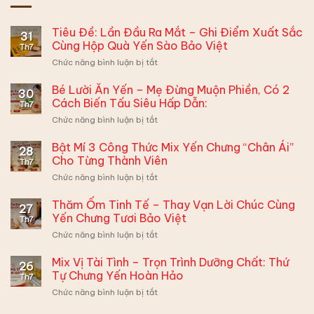
Tiêu Đề: Lần Đầu Ra Mắt – Ghi Điểm Xuất Sắc
31
Cùng Hộp Quà Yến Sào Bảo Việt
Th7
ở
Chức năng bình luận bị tắt
Tiêu
Đề:
Bé Lười Ăn Yến – Mẹ Đừng Muộn Phiền, Có 2
30
Lần
Cách Biến Tấu Siêu Hấp Dẫn:
Th7
Đầu
ở
Chức năng bình luận bị tắt
Ra
Bé
Mắt
Lười
Bật Mí 3 Công Thức Mix Yến Chưng “Chân Ái”
–
28
Ăn
Ghi
Cho Từng Thành Viên
Th7
Yến
Điểm
ở
Chức năng bình luận bị tắt
–
Xuất
Bật
Mẹ
Sắc
Mí
Thăm Ốm Tinh Tế – Thay Vạn Lời Chúc Cùng
Đừng
Cùng
27
3
Muộn
Yến Chưng Tươi Bảo Việt
Hộp
Th7
Công
Phiền,
Quà
ở
Chức năng bình luận bị tắt
Thức
Có
Yến
Thăm
Mix
2
Sào
Ốm
Mix Vị Tài Tình – Trọn Trình Dưỡng Chất: Thứ
Yến
Cách
26
Bảo
Tinh
Chưng
Tự Chưng Yến Hoàn Hảo
Biến
Việt
Th7
Tế
“Chân
Tấu
ở
Chức năng bình luận bị tắt
–
Ái”
Siêu
Mix
Thay
Cho
Hấp