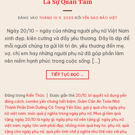
Là Sự Quan Tâm
ĐĂNG VÀO
THÁNG 10 11, 2025
BỞI
YẾN SÀO BẢO VIỆT
Ngày 20/10 – ngày của những người phụ nữ Việt Nam
xinh đẹp, kiên cường và đầy yêu thương. Đây là dịp để
mỗi người chúng ta gửi lời tri ân, yêu thương đến mẹ,
vợ, chị em hay những người phụ nữ đã góp phần làm
nên niềm hạnh phúc trong cuộc sống. […]
TIẾP TỤC ĐỌC
→
Đăng trong
Kiến Thức
|
Được gắn thẻ
20/10
,
bí quyết sử dụng yến
đúng cách
,
combo yến chưng tiết kiệm
,
Giảm Cân An Toàn Nhờ
Thành Phần Dinh Dưỡng Có Trong Yến Sào
,
gợi ý quà cho ngày phụ
nữ việt nam
,
món quà ý nghĩa trong ngày phụ nữ
,
Mua gì làm quà
tặng
,
ngày 20/10 là ngày gì
,
ngày phụ nữ nên tặng gì
,
ngày phụ nữ
việt nam
,
ngày tôn vinh phái đẹp
,
những món quà hay ho
,
phụ nữ
,
quà
tặng cho ngày phụ nữ
,
quà yến tinh chế ý nghĩa như thế nào với phụ