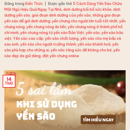
Đăng trong
Kiến Thức
|
Được gắn thẻ
5 Cách Dùng Yến Sào Chữa
Mất Ngủ Hiệu Quả Ngay Tại Nhà
,
dinh dưỡng bồi bổ sức khỏe
,
dinh
dưỡng yến sào
,
giai đoạn dinh dưỡng của yến sào
,
những giai đoạn
yến sào để giữ dinh dưỡng
,
yến chưng cho người lớn tuổi tốt nhất
,
yến
chưng nóng
,
yến chưng nóng ăn liền
,
yến chưng nóng ở thành phố hồ
chí minh
,
yến chưng nóng từ yến sào Bảo Việt
,
yến sào
,
yến sào bảo
việt
,
Yến sào cao cấp
,
yến sào chất lượng
,
yến sào cho mẹ bầu và
sau sinh
,
yến sào cho người trưởng thành
,
yến sào khánh hoà
,
yến
sào phù hợp cho những ai
,
yến sào tăng sức đề kháng cho bé
,
yến
sào đẹp da giữ dáng
,
đặt yến chưng online
14
Th10