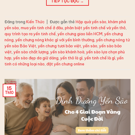
TIẾP TỤC ĐỌC
→
Đăng trong
Kiến Thức
|
Được gắn thẻ
Hộp quà yến sào
,
khám phá
yến sào
,
mua yến tinh chế ở đâu
,
phân biệt yến tinh chế và yến thô
,
quy trình tạo ra yến tinh chế
,
yến chưng giao liền HCM
,
yến chưng
nóng
,
yến chưng nóng khác gì với yến bình thường
,
yến chưng nóng từ
yến sào Bảo Việt
,
yến chưng tươi bảo việt
,
yến sào
,
yến sào bảo
việt
,
yến sào chất lượng
,
yến sào khánh hoà
,
yến sào lựa chọn phù
hợp
,
yến sào đẹp da giữ dáng
,
yến thô là gì
,
yến tinh chế là gì
,
yến
tinh có những loại nào
,
đặt yến chưng online
15
Th10