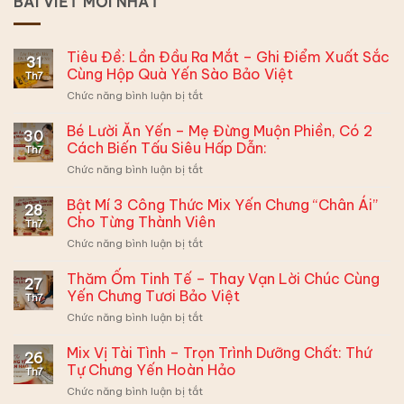
BÀI VIẾT MỚI NHẤT
Tiêu Đề: Lần Đầu Ra Mắt – Ghi Điểm Xuất Sắc
31
Cùng Hộp Quà Yến Sào Bảo Việt
Th7
ở
Chức năng bình luận bị tắt
Tiêu
Đề:
Bé Lười Ăn Yến – Mẹ Đừng Muộn Phiền, Có 2
30
Lần
Cách Biến Tấu Siêu Hấp Dẫn:
Th7
Đầu
ở
Chức năng bình luận bị tắt
Ra
Bé
Mắt
Lười
Bật Mí 3 Công Thức Mix Yến Chưng “Chân Ái”
–
28
Ăn
Ghi
Cho Từng Thành Viên
Th7
Yến
Điểm
ở
Chức năng bình luận bị tắt
–
Xuất
Bật
Mẹ
Sắc
Mí
Thăm Ốm Tinh Tế – Thay Vạn Lời Chúc Cùng
Đừng
Cùng
27
3
Muộn
Yến Chưng Tươi Bảo Việt
Hộp
Th7
Công
Phiền,
Quà
ở
Chức năng bình luận bị tắt
Thức
Có
Yến
Thăm
Mix
2
Sào
Ốm
Mix Vị Tài Tình – Trọn Trình Dưỡng Chất: Thứ
Yến
Cách
26
Bảo
Tinh
Chưng
Tự Chưng Yến Hoàn Hảo
Biến
Việt
Th7
Tế
“Chân
Tấu
ở
Chức năng bình luận bị tắt
–
Ái”
Siêu