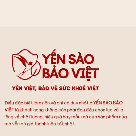
Mix
Thay
Cho
Hấp
Vị
Vạn
Từng
Dẫn:
Tài
Lời
Thành
Tình
Chúc
Viên
–
Cùng
Trọn
Yến
Trình
Chưng
Dưỡng
Tươi
Chất:
Bảo
Thứ
Việt
Tự
Chưng
Yến
Hoàn
Hảo
Điều đặc biệt làm nên và chỉ có duy nhất ở
YẾN SÀO BẢO
VIỆT
là khách hàng không còn phải đau đầu chọn lựa và lo
lắng về chất lượng, hiệu quả hay mẫu mã của sản phẩm nữa
mà vẫn có giá thành luôn tốt nhất.