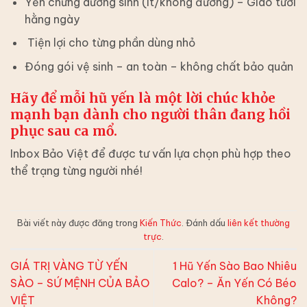
Yến chưng dưỡng sinh (ít/không đường)
– Giao tươi
hằng ngày
Tiện lợi cho từng phần dùng nhỏ
Đóng gói
vệ sinh – an toàn – không chất bảo quản
Hãy để
mỗi hũ yến là một lời chúc khỏe
mạnh
bạn dành cho người thân đang hồi
phục sau ca mổ.
Inbox Bảo Việt để được tư vấn lựa chọn phù hợp theo
thể trạng từng người nhé!
Bài viết này được đăng trong
Kiến Thức
. Đánh dấu
liên kết thường
trực
.
GIÁ TRỊ VÀNG TỪ YẾN
1 Hũ Yến Sào Bao Nhiêu
SÀO – SỨ MỆNH CỦA BẢO
Calo? – Ăn Yến Có Béo
VIỆT
Không?