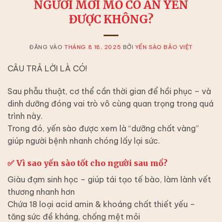
NGƯỜI MỚI MỔ CÓ ĂN YẾN
ĐƯỢC KHÔNG?
ĐĂNG VÀO
THÁNG 8 18, 2025
BỞI
YẾN SÀO BẢO VIỆT
CÂU TRẢ LỜI LÀ CÓ!
Sau phẫu thuật, cơ thể cần thời gian để hồi phục – và
dinh dưỡng đóng vai trò vô cùng quan trọng
trong quá
trình này.
Trong đó,
yến sào được xem là “dưỡng chất vàng”
giúp người bệnh nhanh chóng lấy lại sức.
✅
Vì sao yến sào tốt cho người sau mổ?
Giàu đạm sinh học
– giúp tái tạo tế bào, làm lành vết
thương nhanh hơn
Chứa 18 loại acid amin & khoáng chất thiết yếu
–
tăng sức đề kháng, chống mệt mỏi