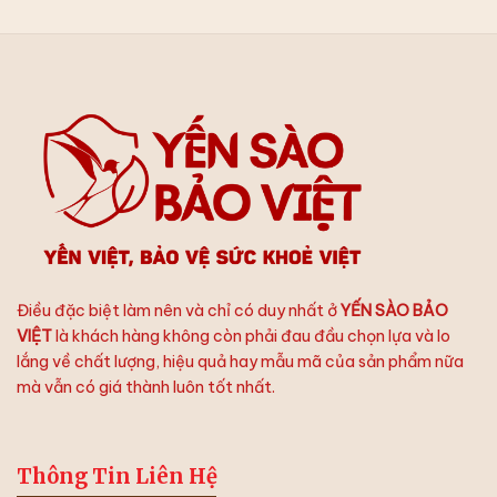
–
Cùng
Trọn
Yến
Trình
Chưng
Dưỡng
Tươi
Chất:
Bảo
Thứ
Việt
Tự
Chưng
Yến
Hoàn
Hảo
Điều đặc biệt làm nên và chỉ có duy nhất ở
YẾN SÀO BẢO
VIỆT
là khách hàng không còn phải đau đầu chọn lựa và lo
lắng về chất lượng, hiệu quả hay mẫu mã của sản phẩm nữa
mà vẫn có giá thành luôn tốt nhất.
Thông Tin Liên Hệ