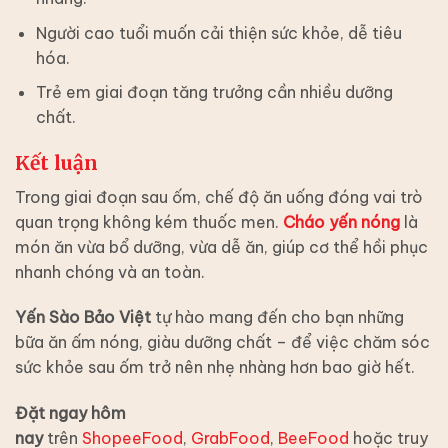
Người cao tuổi muốn cải thiện sức khỏe, dễ tiêu
hóa.
Trẻ em giai đoạn tăng trưởng cần nhiều dưỡng
chất.
Kết luận
Trong giai đoạn sau ốm, chế độ ăn uống đóng vai trò
quan trọng không kém thuốc men.
Cháo yến nóng
là
món ăn vừa bổ dưỡng, vừa dễ ăn, giúp cơ thể hồi phục
nhanh chóng và an toàn.
Yến Sào Bảo Việt
tự hào mang đến cho bạn những
bữa ăn ấm nóng, giàu dưỡng chất – để việc chăm sóc
sức khỏe sau ốm trở nên nhẹ nhàng hơn bao giờ hết.
Đặt ngay hôm
nay
trên
ShopeeFood
,
GrabFood
,
BeeFood
hoặc truy