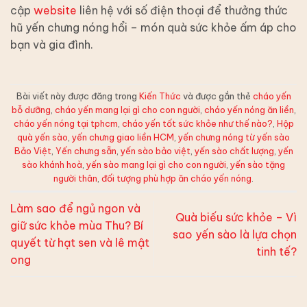
cập
website
liên hệ với số điện thoại để thưởng thức
hũ yến chưng nóng hổi – món quà sức khỏe ấm áp cho
bạn và gia đình.
Bài viết này được đăng trong
Kiến Thức
và được gắn thẻ
cháo yến
bỗ dưỡng
,
cháo yến mang lại gì cho con người
,
cháo yến nóng ăn liền
,
cháo yến nóng tại tphcm
,
cháo yến tốt sức khỏe như thế nào?
,
Hộp
quà yến sào
,
yến chưng giao liền HCM
,
yến chưng nóng từ yến sào
Bảo Việt
,
Yến chưng sẵn
,
yến sào bảo việt
,
yến sào chất lượng
,
yến
sào khánh hoà
,
yến sào mang lại gì cho con người
,
yến sào tặng
người thân
,
đối tượng phù hợp ăn cháo yến nóng
.
Làm sao để ngủ ngon và
Quà biếu sức khỏe – Vì
giữ sức khỏe mùa Thu? Bí
sao yến sào là lựa chọn
quyết từ hạt sen và lê mật
tinh tế?
ong