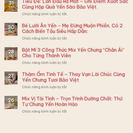
Tiêu Đề: Lần Đầu Ra Mắt – Ghi Điểm Xuất Sắc
31
Cùng Hộp Quà Yến Sào Bảo Việt
Th7
ở
Chức năng bình luận bị tắt
Tiêu
Đề:
Bé Lười Ăn Yến – Mẹ Đừng Muộn Phiền, Có 2
30
Lần
Cách Biến Tấu Siêu Hấp Dẫn:
Th7
Đầu
ở
Chức năng bình luận bị tắt
Ra
Bé
Mắt
Lười
Bật Mí 3 Công Thức Mix Yến Chưng “Chân Ái”
–
28
Ăn
Ghi
Cho Từng Thành Viên
Th7
Yến
Điểm
ở
Chức năng bình luận bị tắt
–
Xuất
Bật
Mẹ
Sắc
Mí
Thăm Ốm Tinh Tế – Thay Vạn Lời Chúc Cùng
Đừng
Cùng
27
3
Muộn
Yến Chưng Tươi Bảo Việt
Hộp
Th7
Công
Phiền,
Quà
ở
Chức năng bình luận bị tắt
Thức
Có
Yến
Thăm
Mix
2
Sào
Ốm
Mix Vị Tài Tình – Trọn Trình Dưỡng Chất: Thứ
Yến
Cách
26
Bảo
Tinh
Chưng
Tự Chưng Yến Hoàn Hảo
Biến
Việt
Th7
Tế
“Chân
Tấu
ở
Chức năng bình luận bị tắt
–
Ái”
Siêu
Mix
Thay
Cho
Hấp
Vị
Vạn
Từng
Dẫn:
Tài
Lời
Thành
Tình
Chúc
Viên