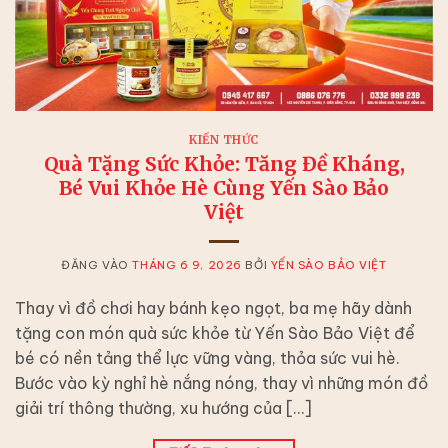
KIẾN THỨC
Quà Tặng Sức Khỏe: Tăng Đề Kháng,
Bé Vui Khỏe Hè Cùng Yến Sào Bảo
Việt
ĐĂNG VÀO
THÁNG 6 9, 2026
BỞI
YẾN SÀO BẢO VIỆT
Thay vì đồ chơi hay bánh kẹo ngọt, ba mẹ hãy dành
tặng con món quà sức khỏe từ Yến Sào Bảo Việt để
bé có nền tảng thể lực vững vàng, thỏa sức vui hè.
Bước vào kỳ nghỉ hè nắng nóng, thay vì những món đồ
giải trí thông thường, xu hướng của […]