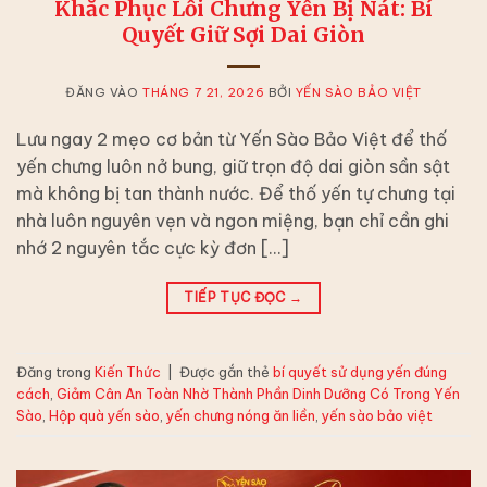
Khắc Phục Lỗi Chưng Yến Bị Nát: Bí
Quyết Giữ Sợi Dai Giòn
ĐĂNG VÀO
THÁNG 7 21, 2026
BỞI
YẾN SÀO BẢO VIỆT
Lưu ngay 2 mẹo cơ bản từ Yến Sào Bảo Việt để thố
yến chưng luôn nở bung, giữ trọn độ dai giòn sần sật
mà không bị tan thành nước. Để thố yến tự chưng tại
nhà luôn nguyên vẹn và ngon miệng, bạn chỉ cần ghi
nhớ 2 nguyên tắc cực kỳ đơn […]
TIẾP TỤC ĐỌC
→
Đăng trong
Kiến Thức
|
Được gắn thẻ
bí quyết sử dụng yến đúng
cách
,
Giảm Cân An Toàn Nhờ Thành Phần Dinh Dưỡng Có Trong Yến
Sào
,
Hộp quà yến sào
,
yến chưng nóng ăn liền
,
yến sào bảo việt