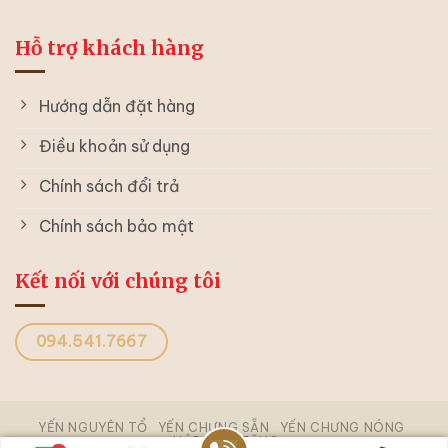
Hỗ trợ khách hàng
Hướng dẫn đặt hàng
Điều khoản sử dụng
Chính sách đổi trả
Chính sách bảo mật
Kết nối với chúng tôi
094.541.7667
YẾN NGUYÊN TỔ
YẾN CHƯNG SẴN
YẾN CHƯNG NÓNG
HỘP QUÀ TẶNG