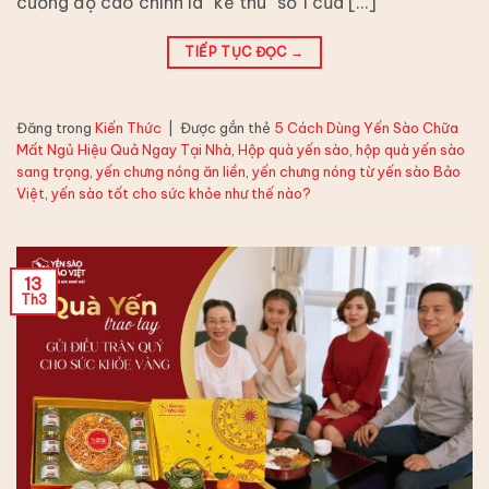
cường độ cao chính là “kẻ thù” số 1 của […]
TIẾP TỤC ĐỌC
→
Đăng trong
Kiến Thức
|
Được gắn thẻ
5 Cách Dùng Yến Sào Chữa
Mất Ngủ Hiệu Quả Ngay Tại Nhà
,
Hộp quà yến sào
,
hộp quà yến sào
sang trọng
,
yến chưng nóng ăn liền
,
yến chưng nóng từ yến sào Bảo
Việt
,
yến sào tốt cho sức khỏe như thế nào?
13
Th3