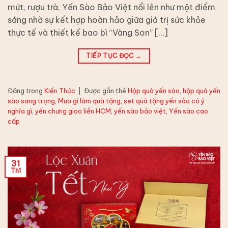
mứt, rượu trà, Yến Sào Bảo Việt nổi lên như một điểm
sáng nhờ sự kết hợp hoàn hảo giữa giá trị sức khỏe
thực tế và thiết kế bao bì “Vàng Son” […]
TIẾP TỤC ĐỌC
→
Đăng trong
Kiến Thức
|
Được gắn thẻ
Hộp quà yến sào
,
hộp quà yến
sào sang trọng
,
Mua gì làm quà tặng
,
set quà tặng yến sào có ý
nghĩa gì
,
yến chưng giao liền HCM
,
yến sào bảo việt
,
Yến sào cao
cấp
31
Th1