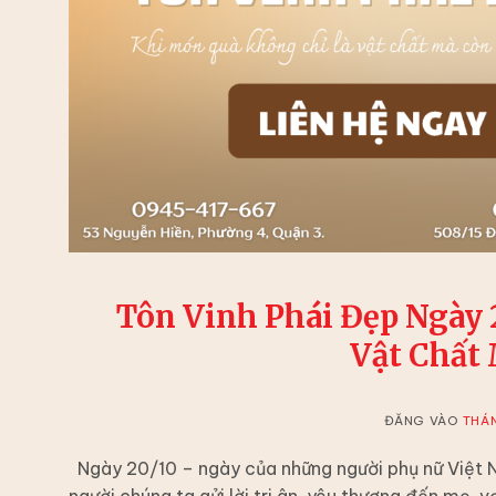
Tôn Vinh Phái Đẹp Ngày 
Vật Chất
ĐĂNG VÀO
THÁN
Ngày 20/10 – ngày của những người phụ nữ Việt N
người chúng ta gửi lời tri ân, yêu thương đến mẹ,