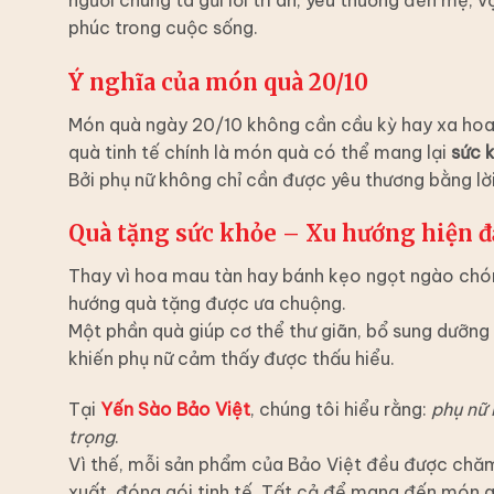
phúc trong cuộc sống.
Ý nghĩa của món quà 20/10
Món quà ngày 20/10 không cần cầu kỳ hay xa hoa.
quà tinh tế chính là món quà có thể mang lại
sức k
Bởi phụ nữ không chỉ cần được yêu thương bằng lờ
Quà tặng sức khỏe – Xu hướng hiện đ
Thay vì hoa mau tàn hay bánh kẹo ngọt ngào chó
hướng quà tặng được ưa chuộng.
Một phần quà giúp cơ thể thư giãn, bổ sung dưỡng
khiến phụ nữ cảm thấy được thấu hiểu.
Tại
Yến Sào Bảo Việt
, chúng tôi hiểu rằng:
phụ nữ 
trọng
.
Vì thế, mỗi sản phẩm của Bảo Việt đều được chăm c
xuất, đóng gói tinh tế. Tất cả để mang đến món q