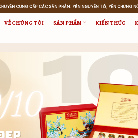
 CHUYÊN CUNG CẤP CÁC SẢN PHẨM: YẾN NGUYÊN TỔ, YÊN CHƯNG N
VỀ CHÚNG TÔI
SẢN PHẨM
KIẾN THỨC