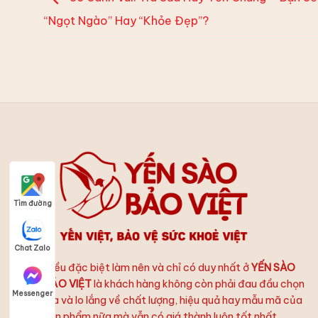
“Ngọt Ngào” Hay “Khỏe Đẹp”?
Tìm đường
Chat Zalo
Điều đặc biệt làm nên và chỉ có duy nhất ở
YẾN SÀO
BẢO VIỆT
là khách hàng không còn phải đau đầu chọn
Messenger
lựa và lo lắng về chất lượng, hiệu quả hay mẫu mã của
sản phẩm nữa mà vẫn có giá thành luôn tốt nhất.