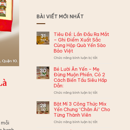
BÀI VIẾT MỚI NHẤT
Tiêu Đề: Lần Đầu Ra Mắt
31
– Ghi Điểm Xuất Sắc
Th7
Cùng Hộp Quà Yến Sào
Bảo Việt
ở
Chức năng bình luận bị tắt
Tiêu
Đề:
Bé Lười Ăn Yến – Mẹ
30
Lần
Đừng Muộn Phiền, Có 2
Th7
Đầu
Cách Biến Tấu Siêu Hấp
Là
Ra
Dẫn:
Mắt
–
ở
Chức năng bình luận bị tắt
Ghi
Bé
Điểm
Lười
Bật Mí 3 Công Thức Mix
28
Xuất
Ăn
Yến Chưng “Chân Ái” Cho
Th7
Sắc
Yến
Từng Thành Viên
Cùng
–
Hộp
ở
 mỗi
Chức năng bình luận bị tắt
Mẹ
Quà
Bật
Đừng
ềm hạnh