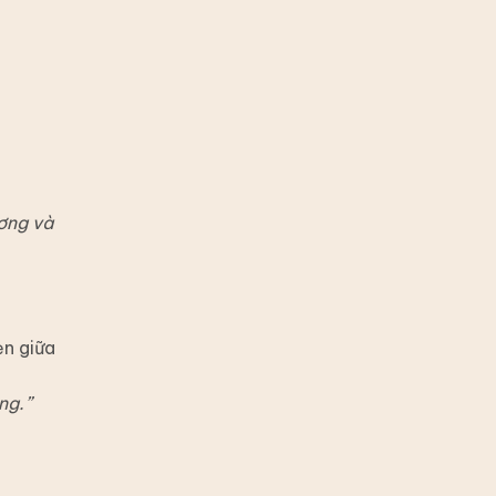
ơng và
ẹn giữa
ng.”