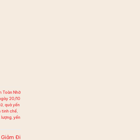
n Toàn Nhờ
ngày 20/10
nữ
,
quà yến
 tinh chế
,
 lượng
,
yến
 Giảm Đi