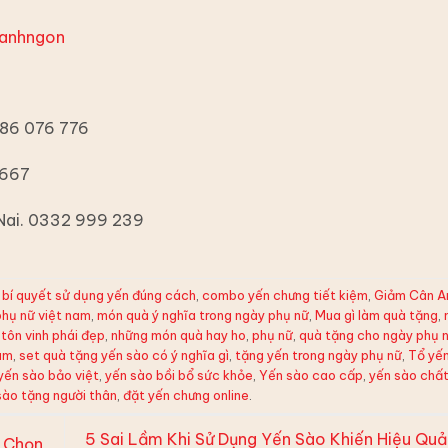
anhngon
886 076 776
 667
 Nai. 0332 999 239
,
bí quyết sử dụng yến đúng cách
,
combo yến chưng tiết kiệm
,
Giảm Cân A
phụ nữ việt nam
,
món quà ý nghĩa trong ngày phụ nữ
,
Mua gì làm quà tặng
,
tôn vinh phái đẹp
,
những món quà hay ho
,
phụ nữ
,
quà tặng cho ngày phụ 
am
,
set quà tặng yến sào có ý nghĩa gì
,
tặng yến trong ngày phụ nữ
,
Tổ yến
yến sào bảo việt
,
yến sào bồi bổ sức khỏe
,
Yến sào cao cấp
,
yến sào chất
sào tặng người thân
,
đặt yến chưng online
.
5 Sai Lầm Khi Sử Dụng Yến Sào Khiến Hiệu Quả
ẽ Chọn