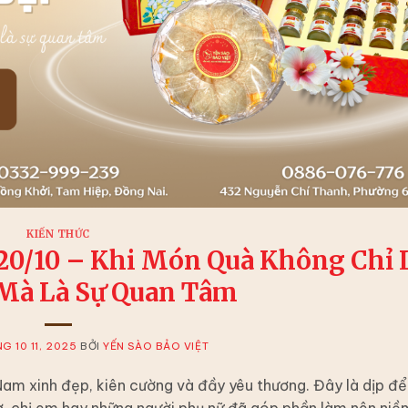
KIẾN THỨC
20/10 – Khi Món Quà Không Chỉ 
 Mà Là Sự Quan Tâm
G 10 11, 2025
BỞI
YẾN SÀO BẢO VIỆT
am xinh đẹp, kiên cường và đầy yêu thương. Đây là dịp để
 vợ, chị em hay những người phụ nữ đã góp phần làm nên ni