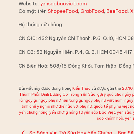
Website:
yensaobaoviet.com
Có mặt trên
ShopeeFood
,
GrabFood
,
BeeFood
,
X
Hệ thống cửa hàng:
CN Q10: 432 Nguyễn Chí Thanh, P.6, Q.10, HCM 0
CN Q3: 53 Nguyễn Hiền, P.4, Q. 3, HCM 0945 417
CN Biên Hoà: 508/15 Đồng Khởi, Tam Hiệp, Đồng
Bài viết này được đăng trong
Kiến Thức
và được gắn thẻ
20/10
Thành Phần Dinh Dưỡng Có Trong Yến Sào
,
gợi ý quà cho ngày 
là ngày gì
,
ngày phụ nữ nên tặng gì
,
ngày phụ nữ việt nam
,
ngày 
tinh chế ý nghĩa như thế nào với phụ nữ
,
quốc tế phụ nữ việt n
yến chưng nóng
,
yến chưng nóng từ yến sào Bảo Việt
,
yến sào
,
sào khánh hoà
,
yến 
So Sánh Vui: Trà Sữa Hay Yến Chưng – Bạn S