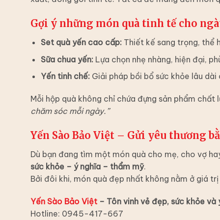
Gợi ý những món quà tinh tế cho ngày
Set quà yến cao cấp:
Thiết kế sang trọng, thể 
Sữa chua yến:
Lựa chọn nhẹ nhàng, hiện đại, phù
Yến tinh chế:
Giải pháp bồi bổ sức khỏe lâu dài
Mỗi hộp quà không chỉ chứa đựng sản phẩm chất lư
chăm sóc mỗi ngày.”
Yến Sào Bảo Việt
– Gửi yêu thương bằ
Dù bạn đang tìm một món quà cho mẹ, cho vợ hay
sức khỏe – ý nghĩa – thẩm mỹ
.
Bởi đôi khi, món quà đẹp nhất không nằm ở giá trị
Yến Sào Bảo Việt
– Tôn vinh vẻ đẹp, sức khỏe và 
Hotline: 0945-417-667