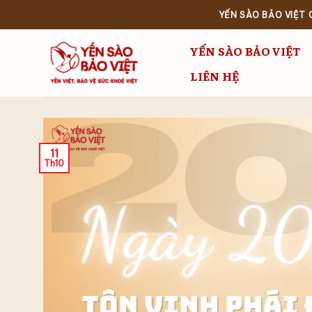
Bỏ
YẾN SÀO BẢO VIỆT
qua
nội
YẾN SÀO BẢO VIỆT
dung
LIÊN HỆ
11
Th10