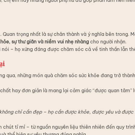
 Quan trọng nhất là sự chân thành và ý nghĩa bên trong. 
hỏe, sự thư giãn và niềm vui nhẹ nhàng
cho người nhận.
i nói – họ xứng đáng được chăm sóc cả về tinh thần lẫn th
ại
ng qua, những món quà chăm sóc sức khỏe đang trở thành
 chất hay đơn giản là mang lại cảm giác “được quan tâm” 
không chỉ cần đẹp – họ cần được khỏe, được yêu và được 
hút tỉ mỉ – từ nguồn nguyên liệu thiên nhiên đến quy trìn
uà thể hiện sự yêu thương đúng nghĩa.