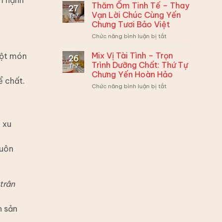
Yến
Mí
Muộn
Thăm Ốm Tinh Tế – Thay
27
Sào
3
Phiền,
Vạn Lời Chúc Cùng Yến
Th7
Bảo
Công
Có
Chưng Tươi Bảo Việt
Việt
Thức
2
ở
Chức năng bình luận bị tắt
Mix
Cách
Thăm
Yến
Biến
Ốm
Chưng
Tấu
Mix Vị Tài Tình – Trọn
Một món
26
Tinh
“Chân
Siêu
Trình Dưỡng Chất: Thứ Tự
Th7
Tế
Ái”
Hấp
Chưng Yến Hoàn Hảo
–
Cho
Dẫn:
ể chất.
ở
Chức năng bình luận bị tắt
Thay
Từng
Mix
Vạn
Thành
Vị
Lời
Viên
Tài
Chúc
Tình
Cùng
 xu
–
Yến
Trọn
Chưng
Trình
Tươi
luôn
Dưỡng
Bảo
Chất:
Việt
Thứ
Tự
trân
Chưng
Yến
Hoàn
h sản
Hảo