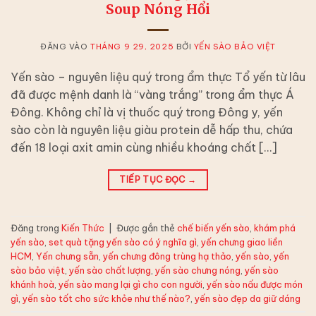
Soup Nóng Hổi
ĐĂNG VÀO
THÁNG 9 29, 2025
BỞI
YẾN SÀO BẢO VIỆT
Yến sào – nguyên liệu quý trong ẩm thực Tổ yến từ lâu
đã được mệnh danh là “vàng trắng” trong ẩm thực Á
Đông. Không chỉ là vị thuốc quý trong Đông y, yến
sào còn là nguyên liệu giàu protein dễ hấp thu, chứa
đến 18 loại axit amin cùng nhiều khoáng chất […]
TIẾP TỤC ĐỌC
→
Đăng trong
Kiến Thức
|
Được gắn thẻ
chế biến yến sào
,
khám phá
yến sào
,
set quà tặng yến sào có ý nghĩa gì
,
yến chưng giao liền
HCM
,
Yến chưng sẵn
,
yến chưng đông trùng hạ thảo
,
yến sào
,
yến
sào bảo việt
,
yến sào chất lượng
,
yến sào chưng nóng
,
yến sào
khánh hoà
,
yến sào mang lại gì cho con người
,
yến sào nấu được món
gì
,
yến sào tốt cho sức khỏe như thế nào?
,
yến sào đẹp da giữ dáng