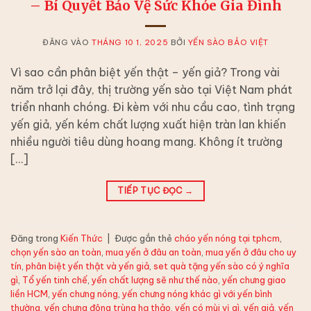
– Bí Quyết Bảo Vệ Sức Khỏe Gia Đình
ĐĂNG VÀO
THÁNG 10 1, 2025
BỞI
YẾN SÀO BẢO VIỆT
Vì sao cần phân biệt yến thật – yến giả? Trong vài
năm trở lại đây, thị trường yến sào tại Việt Nam phát
triển nhanh chóng. Đi kèm với nhu cầu cao, tình trạng
yến giả, yến kém chất lượng xuất hiện tràn lan khiến
nhiều người tiêu dùng hoang mang. Không ít trường
[…]
TIẾP TỤC ĐỌC
→
Đăng trong
Kiến Thức
|
Được gắn thẻ
cháo yến nóng tại tphcm
,
chọn yến sào an toàn
,
mua yến ở đâu an toàn
,
mua yến ở đâu cho uy
tín
,
phân biệt yến thật và yến giả
,
set quà tặng yến sào có ý nghĩa
gì
,
Tổ yến tinh chế
,
yến chất lượng sẽ như thế nào
,
yến chưng giao
liền HCM
,
yến chưng nóng
,
yến chưng nóng khác gì với yến bình
thường
,
yến chưng đông trùng hạ thảo
,
yến có mùi vị gì
,
yến giả
,
yến