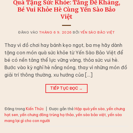
Quà Tặng Sức Khỏe: Tăng Đề Kháng,
Bé Vui Khỏe Hè Cùng Yến Sào Bảo
Việt
ĐĂNG VÀO
THÁNG 6 9, 2026
BỞI
YẾN SÀO BẢO VIỆT
Thay vì đồ chơi hay bánh kẹo ngọt, ba mẹ hãy dành
tặng con món quà sức khỏe từ Yến Sào Bảo Việt để
bé có nền tảng thể lực vững vàng, thỏa sức vui hè.
Bước vào kỳ nghỉ hè nắng nóng, thay vì những món đồ
giải trí thông thường, xu hướng của […]
TIẾP TỤC ĐỌC
→
Đăng trong
Kiến Thức
|
Được gắn thẻ
Hộp quà yến sào
,
yến chưng
hạt sen
,
yến chưng đông trùng hạ thảo
,
yến sào bảo việt
,
yến sào
mang lại gì cho con người