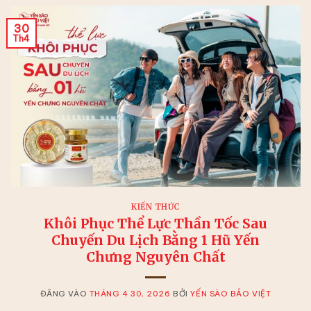
30
Th4
KIẾN THỨC
Khôi Phục Thể Lực Thần Tốc Sau
Chuyến Du Lịch Bằng 1 Hũ Yến
Chưng Nguyên Chất
ĐĂNG VÀO
THÁNG 4 30, 2026
BỞI
YẾN SÀO BẢO VIỆT