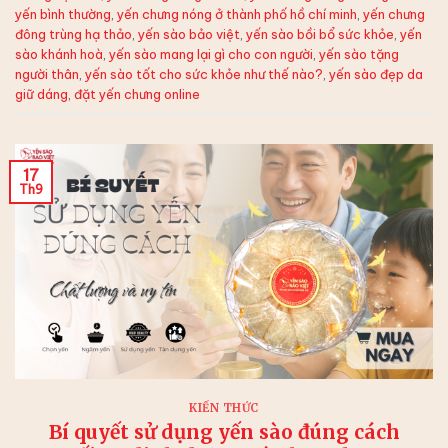
yến bình thường
,
yến chưng nóng ở thành phố hồ chí minh
,
yến chưng
đông trùng hạ thảo
,
yến sào bảo việt
,
yến sào bồi bổ sức khỏe
,
yến
sào khánh hoà
,
yến sào mang lại gì cho con người
,
yến sào tặng
người thân
,
yến sào tốt cho sức khỏe như thế nào?
,
yến sào đẹp da
giữ dáng
,
đặt yến chưng online
17
Th9
KIẾN THỨC
Bí quyết sử dụng yến sào đúng cách