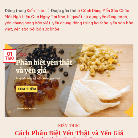
Đăng trong
Kiến Thức
|
Được gắn thẻ
5 Cách Dùng Yến Sào Chữa
Mất Ngủ Hiệu Quả Ngay Tại Nhà
,
bí quyết sử dụng yến đúng cách
,
yến chưng nóng bảo việt
,
yến chưng đông trùng hạ thảo
,
yến sào bảo
việt
,
yến sào bồi bổ sức khỏe
01
Th10
KIẾN THỨC
Cách Phân Biệt Yến Thật và Yến Giả