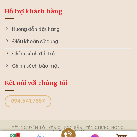
Hỗ trợ khách hàng
Hướng dẫn đặt hàng
Điều khoản sử dụng
Chính sách đổi trả
Chính sách bảo mật
Kết nối với chúng tôi
094.541.7667
YẾN NGUYÊN TỔ
YẾN CHƯNG SẴN
YẾN CHƯNG NÓNG
HỘP QUÀ TẶNG