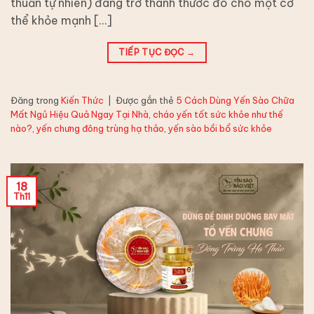
thuần tự nhiên) đang trở thành thước đo cho một cơ
thể khỏe mạnh […]
TIẾP TỤC ĐỌC
→
Đăng trong
Kiến Thức
|
Được gắn thẻ
5 Cách Dùng Yến Sào Chữa
Mất Ngủ Hiệu Quả Ngay Tại Nhà
,
cháo yến tốt sức khỏe như thế
nào?
,
yến chưng đông trùng hạ thảo
,
yến sào bồi bổ sức khỏe
18
Th11