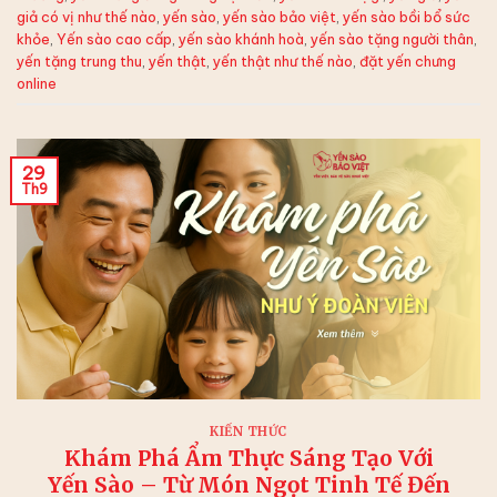
giả có vị như thế nào
,
yến sào
,
yến sào bảo việt
,
yến sào bồi bổ sức
khỏe
,
Yến sào cao cấp
,
yến sào khánh hoà
,
yến sào tặng người thân
,
yến tặng trung thu
,
yến thật
,
yến thật như thế nào
,
đặt yến chưng
online
29
Th9
KIẾN THỨC
Khám Phá Ẩm Thực Sáng Tạo Với
Yến Sào – Từ Món Ngọt Tinh Tế Đến